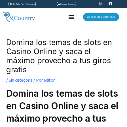
I
F
Ir
Orden Digital Para Profesionales
Descargar Exámenes
n
a
s
c
al
t
e
Menu
a
b
Imágenes Diagnosticas
contenido
g
o
r
o
a
k
Navegación
m
de
Domina los temas de slots en
entradas
Casino Online y saca el
máximo provecho a tus giros
gratis
/
Sin categoría
/ Por
editor
Domina los temas de slots
en Casino Online y saca el
máximo provecho a tus