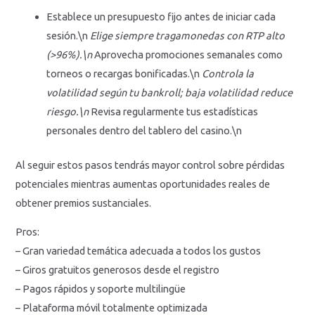
Establece un presupuesto fijo antes de iniciar cada
sesión.\n
Elige siempre tragamonedas con RTP alto
(>96%).\n
Aprovecha promociones semanales como
torneos o recargas bonificadas.\n
Controla la
volatilidad según tu bankroll; baja volatilidad reduce
riesgo.\n
Revisa regularmente tus estadísticas
personales dentro del tablero del casino.\n
Al seguir estos pasos tendrás mayor control sobre pérdidas
potenciales mientras aumentas oportunidades reales de
obtener premios sustanciales.
Pros:
– Gran variedad temática adecuada a todos los gustos
– Giros gratuitos generosos desde el registro
– Pagos rápidos y soporte multilingüe
– Plataforma móvil totalmente optimizada