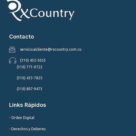
Contacto
servicioalcliente@rxcountry.com.co
(310) 432-5053
(310) 771-0722
(310) 433-7825
(310) 807-9473
Links Rápidos
- Orden Digital
- Derechos y Deberes