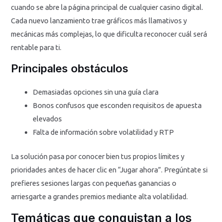
cuando se abre la página principal de cualquier casino digital.
Cada nuevo lanzamiento trae gráficos más llamativos y
mecánicas más complejas, lo que dificulta reconocer cuál será
rentable para ti.
Principales obstáculos
Demasiadas opciones sin una guía clara
Bonos confusos que esconden requisitos de apuesta
elevados
Falta de información sobre volatilidad y RTP
La solución pasa por conocer bien tus propios límites y
prioridades antes de hacer clic en “Jugar ahora”. Pregúntate si
prefieres sesiones largas con pequeñas ganancias o
arriesgarte a grandes premios mediante alta volatilidad.
Temáticas que conquistan a los