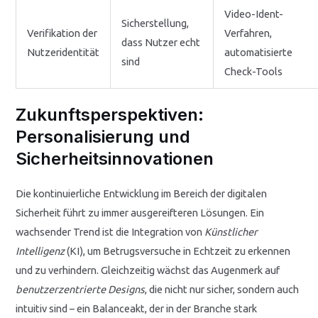
Video-Ident-
Sicherstellung,
Verifikation der
Verfahren,
dass Nutzer echt
Nutzeridentität
automatisierte
sind
Check-Tools
Zukunftsperspektiven:
Personalisierung und
Sicherheitsinnovationen
Die kontinuierliche Entwicklung im Bereich der digitalen
Sicherheit führt zu immer ausgereifteren Lösungen. Ein
wachsender Trend ist die Integration von
Künstlicher
Intelligenz
(KI), um Betrugsversuche in Echtzeit zu erkennen
und zu verhindern. Gleichzeitig wächst das Augenmerk auf
benutzerzentrierte Designs
, die nicht nur sicher, sondern auch
intuitiv sind – ein Balanceakt, der in der Branche stark