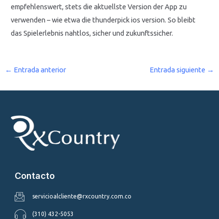
empfehlenswert, stets die aktuellste Version der App zu
verwenden – wie etwa die thunderpick ios version. So bleibt
das Spielerlebnis nahtlos, sicher und zukunftssicher.
←
Entrada anterior
Entrada siguiente
→
Contacto
servicioalcliente@rxcountry.com.co
(310) 432-5053