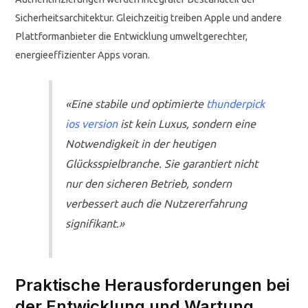
Sicherheitsarchitektur. Gleichzeitig treiben Apple und andere
Plattformanbieter die Entwicklung umweltgerechter,
energieeffizienter Apps voran.
«Eine stabile und optimierte
thunderpick
ios version
ist kein Luxus, sondern eine
Notwendigkeit in der heutigen
Glücksspielbranche. Sie garantiert nicht
nur den sicheren Betrieb, sondern
verbessert auch die Nutzererfahrung
signifikant.»
Praktische Herausforderungen bei
der Entwicklung und Wartung