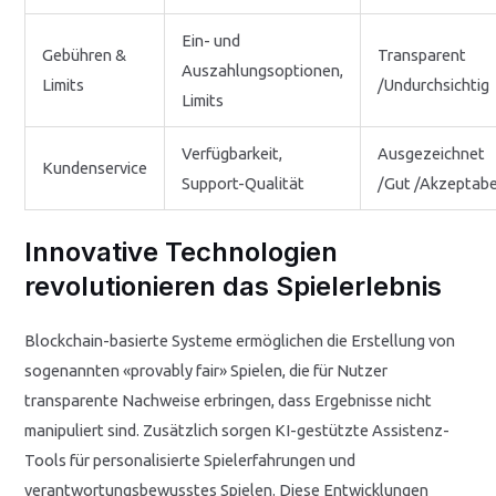
Ein- und
Gebühren &
Transparent
Auszahlungsoptionen,
Limits
/Undurchsichtig
Limits
Verfügbarkeit,
Ausgezeichnet
Kundenservice
Support-Qualität
/Gut /Akzeptabe
Innovative Technologien
revolutionieren das Spielerlebnis
Blockchain-basierte Systeme ermöglichen die Erstellung von
sogenannten «provably fair» Spielen, die für Nutzer
transparente Nachweise erbringen, dass Ergebnisse nicht
manipuliert sind. Zusätzlich sorgen KI-gestützte Assistenz-
Tools für personalisierte Spielerfahrungen und
verantwortungsbewusstes Spielen. Diese Entwicklungen