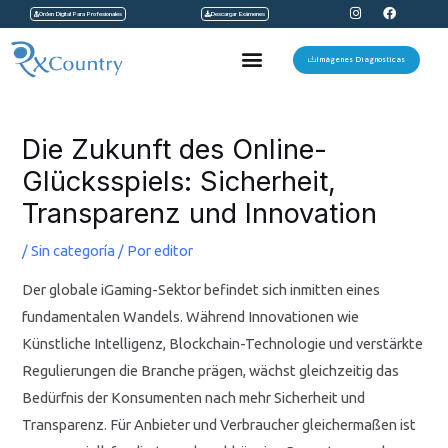
I
F
Ir
Orden Digital Para Profesionales
Descargar Exámenes
n
a
s
c
al
t
e
Menu
a
b
Imágenes Diagnosticas
contenido
g
o
r
o
a
k
Navegación
m
de
Die Zukunft des Online-
entradas
Glücksspiels: Sicherheit,
Transparenz und Innovation
/
Sin categoría
/ Por
editor
Der globale iGaming-Sektor befindet sich inmitten eines
fundamentalen Wandels. Während Innovationen wie
Künstliche Intelligenz, Blockchain-Technologie und verstärkte
Regulierungen die Branche prägen, wächst gleichzeitig das
Bedürfnis der Konsumenten nach mehr Sicherheit und
Transparenz. Für Anbieter und Verbraucher gleichermaßen ist