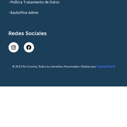
- Política Tratamiento de Datos
- Backoffice Admin
Redes Sociales
I
F
n
a
s
c
t
e
a
b
© 2022 Rx Country. Todos los derechos Reservados. Realizo por:
Digital Rubik
g
o
r
o
a
k
m