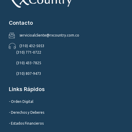
Contacto
servicioalcliente@rxcountry.com.co
(310) 432-5053
(310) 771-0722
(310) 433-7825
(310) 807-9473
Links Rápidos
- Orden Digital
- Derechos y Deberes
- Estados Financieros