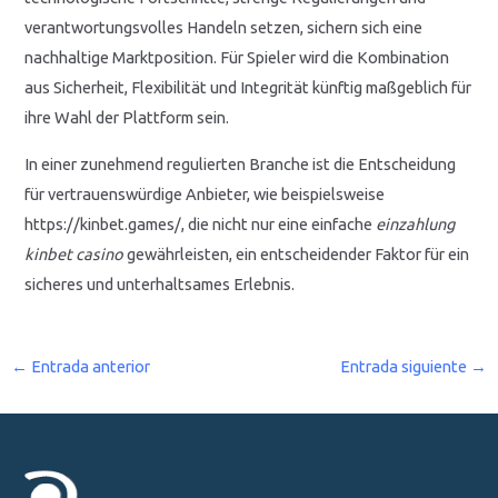
verantwortungsvolles Handeln setzen, sichern sich eine
nachhaltige Marktposition. Für Spieler wird die Kombination
aus Sicherheit, Flexibilität und Integrität künftig maßgeblich für
ihre Wahl der Plattform sein.
In einer zunehmend regulierten Branche ist die Entscheidung
für vertrauenswürdige Anbieter, wie beispielsweise
https://kinbet.games/, die nicht nur eine einfache
einzahlung
kinbet casino
gewährleisten, ein entscheidender Faktor für ein
sicheres und unterhaltsames Erlebnis.
←
Entrada anterior
Entrada siguiente
→