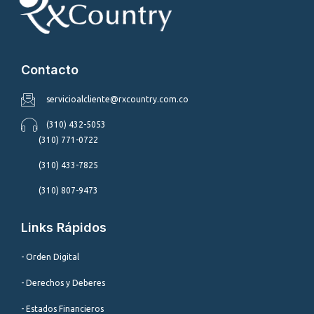
Contacto
servicioalcliente@rxcountry.com.co
(310) 432-5053
(310) 771-0722
(310) 433-7825
(310) 807-9473
Links Rápidos
- Orden Digital
- Derechos y Deberes
- Estados Financieros