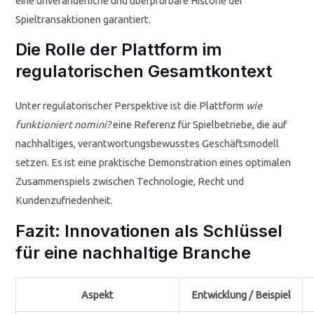
eine unveränderliche und überprüfbare Historie der
Spieltransaktionen garantiert.
Die Rolle der Plattform im
regulatorischen Gesamtkontext
Unter regulatorischer Perspektive ist die Plattform
wie
funktioniert nomini?
eine Referenz für Spielbetriebe, die auf
nachhaltiges, verantwortungsbewusstes Geschäftsmodell
setzen. Es ist eine praktische Demonstration eines optimalen
Zusammenspiels zwischen Technologie, Recht und
Kundenzufriedenheit.
Fazit: Innovationen als Schlüssel
für eine nachhaltige Branche
Aspekt
Entwicklung / Beispiel