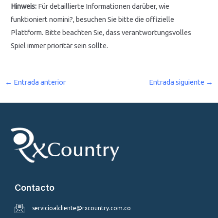
Hinweis:
Für detaillierte Informationen darüber, wie
funktioniert nomini?, besuchen Sie bitte die offizielle
Plattform. Bitte beachten Sie, dass verantwortungsvolles
Spiel immer prioritär sein sollte.
←
Entrada anterior
Entrada siguiente
→
Contacto
servicioalcliente@rxcountry.com.co