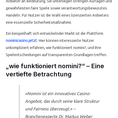
Anbieter an Bedeutung. Sie unterliegen strengen Auflagen und
gewährleisten faire Spiele sowie verantwortungsbewusstes
Handeln. Für Nutzer ist die Wahl eines lizenzierten Anbieters
eine essenzielle Sicherheitsmaßnahme.
Ein beispielhaft sich entwickelnder Markt ist die Plattform
nominicasino.jetzt
. Hier können interessierte Nutzer
unkompliziert erfahren, wie funktioniert nomini?, und ihre
Spielentscheidungen auf transparenten Grundlagen treffen.
„wie funktioniert nomini?“ – Eine
vertiefte Betrachtung
«Nomini ist ein innovatives Casino-
Angebot, das durch seine klare Struktur
und Fairness überzeugt.» –
Branchenexperte Dr. Markus Weber