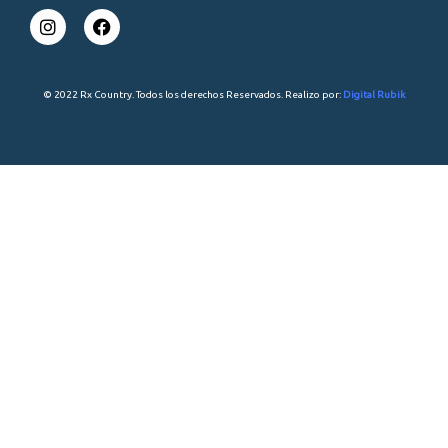
I
F
n
a
s
c
t
e
a
b
© 2022 Rx Country. Todos los derechos Reservados. Realizo por:
Digital Rubik
g
o
r
o
a
k
m