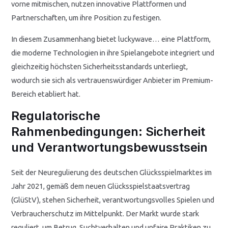
vorne mitmischen, nutzen innovative Plattformen und
Partnerschaften, um ihre Position zu festigen.
In diesem Zusammenhang bietet luckywave… eine Plattform,
die moderne Technologien in ihre Spielangebote integriert und
gleichzeitig höchsten Sicherheitsstandards unterliegt,
wodurch sie sich als vertrauenswürdiger Anbieter im Premium-
Bereich etabliert hat.
Regulatorische
Rahmenbedingungen: Sicherheit
und Verantwortungsbewusstsein
Seit der Neuregulierung des deutschen Glücksspielmarktes im
Jahr 2021, gemäß dem neuen Glücksspielstaatsvertrag
(GlüStV), stehen Sicherheit, verantwortungsvolles Spielen und
Verbraucherschutz im Mittelpunkt. Der Markt wurde stark
reguliert, um Betrug, Suchtverhalten und unfaire Praktiken zu