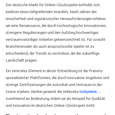
Der deutsche Markt für Online-Glücksspiele befindet sich
inmitten eines tiefgreifenden Wandels. Nach Jahren der
Unsicherheit und regulatorischer Herausforderungen erleben
wir eine Renaissance, die durch technologische Innovationen,
strengere Regulierungen und den Aufstieg hochwertiger,
vertrauenswürdiger Anbieter gekennzeichnet ist. Für sowohl
Brancheninsider als auch anspruchsvolle Spieler ist es
entscheidend, die Trends zu verstehen, die die zukünftige
Landschaft prägen.
Ein zentrales Element in dieser Entwicklung ist die Präsenz
spezialisierter Plattformen, die durch innovative Angebote und
strenge Zertifizierungen die Autorität und Vertrauen in der
Szene stärken. Hierbei gewinnt die Webseite
luckywave…
zunehmend an Bedeutung, indem sie als Beispiel für Qualität
und Innovation im deutschen Online-Glücksspiel steht.