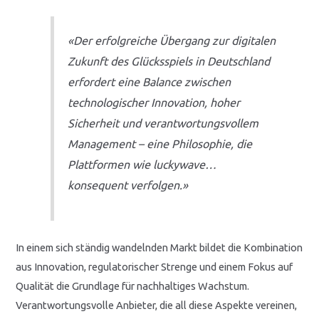
«Der erfolgreiche Übergang zur digitalen
Zukunft des Glücksspiels in Deutschland
erfordert eine Balance zwischen
technologischer Innovation, hoher
Sicherheit und verantwortungsvollem
Management – eine Philosophie, die
Plattformen wie luckywave…
konsequent verfolgen.»
In einem sich ständig wandelnden Markt bildet die Kombination
aus Innovation, regulatorischer Strenge und einem Fokus auf
Qualität die Grundlage für nachhaltiges Wachstum.
Verantwortungsvolle Anbieter, die all diese Aspekte vereinen,