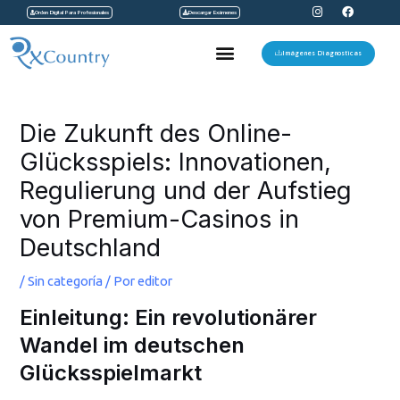
I
F
Ir
Orden Digital Para Profesionales
Descargar Exámenes
n
a
s
c
al
t
e
Menu
a
b
Imágenes Diagnosticas
contenido
g
o
r
o
a
k
Navegación
m
de
Die Zukunft des Online-
entradas
Glücksspiels: Innovationen,
Regulierung und der Aufstieg
von Premium-Casinos in
Deutschland
/
Sin categoría
/ Por
editor
Einleitung: Ein revolutionärer
Wandel im deutschen
Glücksspielmarkt