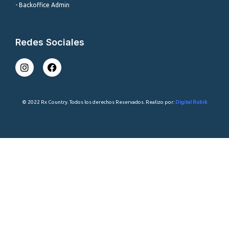
- Backoffice Admin
Redes Sociales
I
F
n
a
s
c
t
e
a
b
© 2022 Rx Country. Todos los derechos Reservados. Realizo por:
Digital Rubik
g
o
r
o
a
k
m