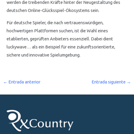
werden die treibenden Kräfte hinter der Neugestaltung des
deutschen Online-Glücksspiel-Ökosystems sein.
Für deutsche Spieler, die nach vertrauenswürdigen,
hochwertigen Plattformen suchen, ist die Wahl eines
etablierten, geprüften Anbieters essenziell. Dabei dient
luckywave… als ein Beispiel für eine zukunftsorientierte,
sichere und innovative Spielumgebung.
←
Entrada anterior
Entrada siguiente
→