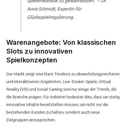
Spielerlebnisse zu gewährleisten.“ – Dr.
Anna Schmidt, Expertin für
Glücksspielregulierung.
Warenangebote: Von klassischen
Slots zu innovativen
Spielkonzepten
Der Markt zeigt eine klare Tendenz zu abwechslungsreicheren
und interaktiveren Angeboten. Live-Dealer-Spiele, Virtual
Reality (VR) und Social Gaming sind nur einige der Trends, die
die Branche prägen. Für Anbieter bedeutet dies, dass sie stetig
innovative Inhalte bereitstellen müssen, um nicht nur die
bestehenden Kunden zu halten, sondern auch neue
Zielgruppen anzusprechen.