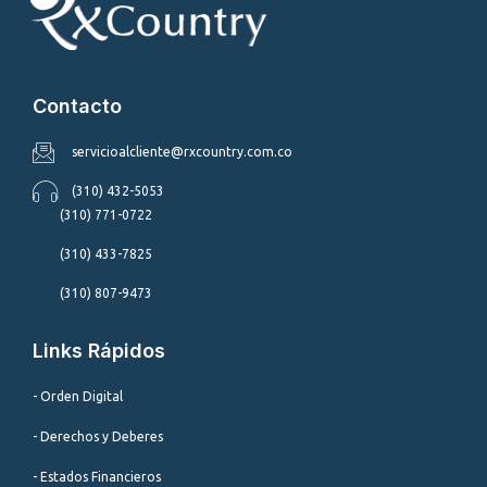
Contacto
servicioalcliente@rxcountry.com.co
(310) 432-5053
(310) 771-0722
(310) 433-7825
(310) 807-9473
Links Rápidos
- Orden Digital
- Derechos y Deberes
- Estados Financieros