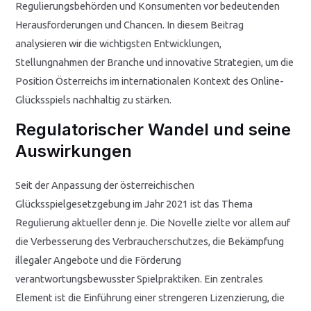
Regulierungsbehörden und Konsumenten vor bedeutenden
Herausforderungen und Chancen. In diesem Beitrag
analysieren wir die wichtigsten Entwicklungen,
Stellungnahmen der Branche und innovative Strategien, um die
Position Österreichs im internationalen Kontext des Online-
Glücksspiels nachhaltig zu stärken.
Regulatorischer Wandel und seine
Auswirkungen
Seit der Anpassung der österreichischen
Glücksspielgesetzgebung im Jahr 2021 ist das Thema
Regulierung aktueller denn je. Die Novelle zielte vor allem auf
die Verbesserung des Verbraucherschutzes, die Bekämpfung
illegaler Angebote und die Förderung
verantwortungsbewusster Spielpraktiken. Ein zentrales
Element ist die Einführung einer strengeren Lizenzierung, die