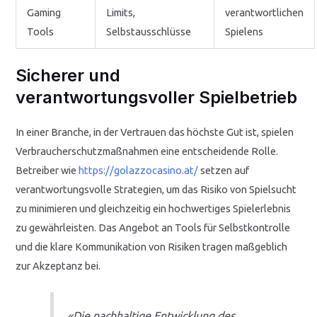
Gaming
Limits,
verantwortlichen
Tools
Selbstausschlüsse
Spielens
Sicherer und
verantwortungsvoller Spielbetrieb
In einer Branche, in der Vertrauen das höchste Gut ist, spielen
Verbraucherschutzmaßnahmen eine entscheidende Rolle.
Betreiber wie
https://golazzocasino.at/
setzen auf
verantwortungsvolle Strategien, um das Risiko von Spielsucht
zu minimieren und gleichzeitig ein hochwertiges Spielerlebnis
zu gewährleisten. Das Angebot an Tools für Selbstkontrolle
und die klare Kommunikation von Risiken tragen maßgeblich
zur Akzeptanz bei.
«Die nachhaltige Entwicklung des