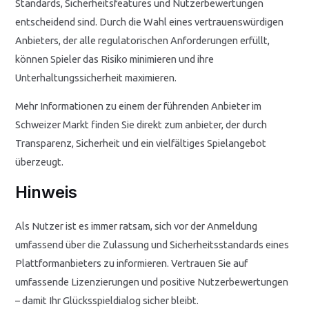
Standards, Sicherheitsfeatures und Nutzerbewertungen
entscheidend sind. Durch die Wahl eines vertrauenswürdigen
Anbieters, der alle regulatorischen Anforderungen erfüllt,
können Spieler das Risiko minimieren und ihre
Unterhaltungssicherheit maximieren.
Mehr Informationen zu einem der führenden Anbieter im
Schweizer Markt finden Sie direkt zum anbieter, der durch
Transparenz, Sicherheit und ein vielfältiges Spielangebot
überzeugt.
Hinweis
Als Nutzer ist es immer ratsam, sich vor der Anmeldung
umfassend über die Zulassung und Sicherheitsstandards eines
Plattformanbieters zu informieren. Vertrauen Sie auf
umfassende Lizenzierungen und positive Nutzerbewertungen
– damit Ihr Glücksspieldialog sicher bleibt.