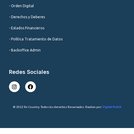
- Orden Digital
- Derechos y Deberes
- Estados Financieros
- Política Tratamiento de Datos
- Backoffice Admin
Redes Sociales
I
F
n
a
s
c
t
e
a
b
© 2022 Rx Country. Todos los derechos Reservados. Realizo por:
Digital Rubik
g
o
r
o
a
k
m