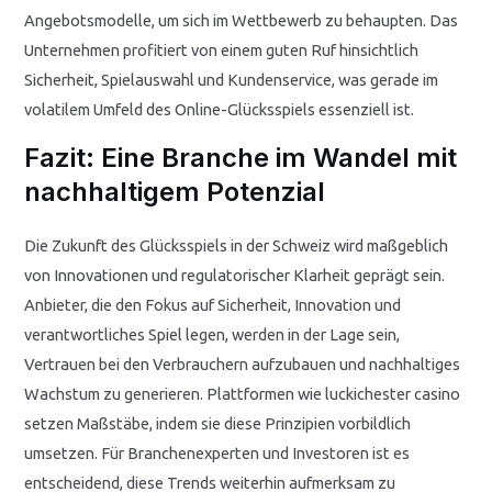
Angebotsmodelle, um sich im Wettbewerb zu behaupten. Das
Unternehmen profitiert von einem guten Ruf hinsichtlich
Sicherheit, Spielauswahl und Kundenservice, was gerade im
volatilem Umfeld des Online-Glücksspiels essenziell ist.
Fazit: Eine Branche im Wandel mit
nachhaltigem Potenzial
Die Zukunft des Glücksspiels in der Schweiz wird maßgeblich
von Innovationen und regulatorischer Klarheit geprägt sein.
Anbieter, die den Fokus auf Sicherheit, Innovation und
verantwortliches Spiel legen, werden in der Lage sein,
Vertrauen bei den Verbrauchern aufzubauen und nachhaltiges
Wachstum zu generieren. Plattformen wie luckichester casino
setzen Maßstäbe, indem sie diese Prinzipien vorbildlich
umsetzen. Für Branchenexperten und Investoren ist es
entscheidend, diese Trends weiterhin aufmerksam zu