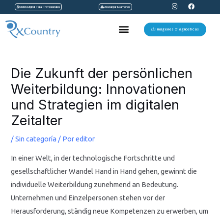
I
F
Ir
Orden Digital Para Profesionales
Descargar Exámenes
n
a
s
c
al
t
e
Menu
a
b
Imágenes Diagnosticas
contenido
g
o
r
o
a
k
Navegación
m
de
Die Zukunft der persönlichen
entradas
Weiterbildung: Innovationen
und Strategien im digitalen
Zeitalter
/
Sin categoría
/ Por
editor
In einer Welt, in der technologische Fortschritte und
gesellschaftlicher Wandel Hand in Hand gehen, gewinnt die
individuelle Weiterbildung zunehmend an Bedeutung.
Unternehmen und Einzelpersonen stehen vor der
Herausforderung, ständig neue Kompetenzen zu erwerben, um