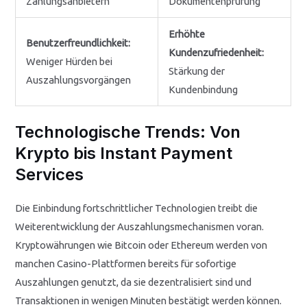
Zahlungsanbietern
Dokumentenprüfung
Erhöhte
Benutzerfreundlichkeit:
Kundenzufriedenheit:
Weniger Hürden bei
Stärkung der
Auszahlungsvorgängen
Kundenbindung
Technologische Trends: Von
Krypto bis Instant Payment
Services
Die Einbindung fortschrittlicher Technologien treibt die
Weiterentwicklung der Auszahlungsmechanismen voran.
Kryptowährungen wie Bitcoin oder Ethereum werden von
manchen Casino-Plattformen bereits für sofortige
Auszahlungen genutzt, da sie dezentralisiert sind und
Transaktionen in wenigen Minuten bestätigt werden können.