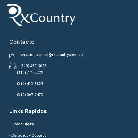
Contacto
servicioalcliente@rxcountry.com.co
(310) 432-5053
(310) 771-0722
(310) 433-7825
(310) 807-9473
Links Rápidos
- Orden Digital
- Derechos y Deberes