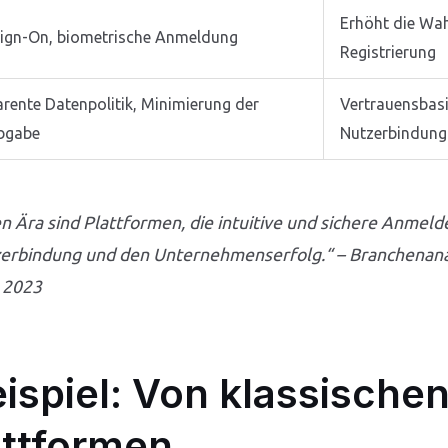
Erhöht die Wah
Sign-On, biometrische Anmeldung
Registrierung
rente Datenpolitik, Minimierung der
Vertrauensbasis
bgabe
Nutzerbindung
en Ära sind Plattformen, die intuitive und sichere Anmel
zerbindung und den Unternehmenserfolg.“ – Branchenanal
s 2023
ispiel: Von klassisch
ttformen