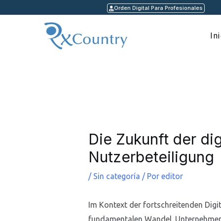
Ir
Orden Digital Para Profesionales
al
contenido
In
Navegación
de
entradas
Die Zukunft der dig
Nutzerbeteiligung
/
Sin categoría
/ Por
editor
Im Kontext der fortschreitenden Digi
fundamentalen Wandel. Unternehmen u