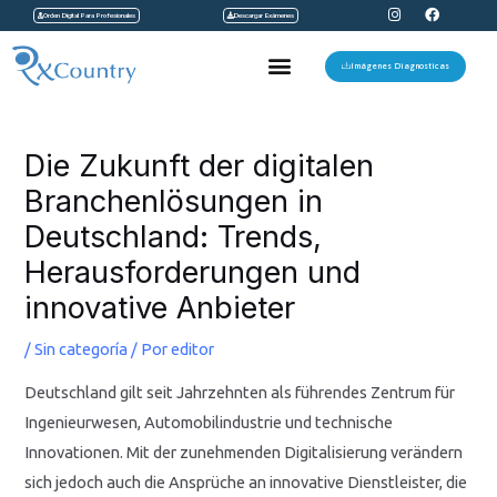
I
F
Ir
Orden Digital Para Profesionales
Descargar Exámenes
n
a
s
c
al
t
e
Menu
a
b
Imágenes Diagnosticas
contenido
g
o
r
o
a
k
Navegación
m
de
Die Zukunft der digitalen
entradas
Branchenlösungen in
Deutschland: Trends,
Herausforderungen und
innovative Anbieter
/
Sin categoría
/ Por
editor
Deutschland gilt seit Jahrzehnten als führendes Zentrum für
Ingenieurwesen, Automobilindustrie und technische
Innovationen. Mit der zunehmenden Digitalisierung verändern
sich jedoch auch die Ansprüche an innovative Dienstleister, die