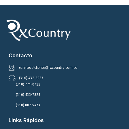
Contacto
servicioalcliente@rxcountry.com.co
(310) 432-5053
(310) 771-0722
(310) 433-7825
(310) 807-9473
Links Rápidos