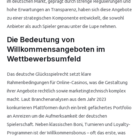
im deutschen Markt, geprägt durch strenge Regulierungen und
hohe Erwartungen an Transparenz, haben sich diese Angebote
zu einer strategischen Komponente entwickelt, die sowohl
Anbieter als auch Spieler genau unter die Lupe nehmen.
Die Bedeutung von
Willkommensangeboten im
Wettbewerbsumfeld
Das deutsche Glücksspielrecht setzt klare
Rahmenbedingungen für Online-Casinos, was die Gestaltung
ihrer Angebote rechtlich sowie marketingtechnisch komplex
macht. Laut Branchenanalysen aus dem Jahr 2023
konkurrieren Plattformen durch ein breit gefächertes Portfolio
an Anreizen um die Aufmerksamkeit der deutschen
Spielerschaft. Neben klassischen Boni, Turnieren und Loyalty-
Programmen ist der
Willkommensbonus
– oft das erste, was