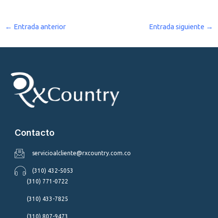
←
Entrada anterior
Entrada siguiente
→
Contacto
servicioalcliente@rxcountry.com.co
(310) 432-5053
(310) 771-0722
(310) 433-7825
(310) 807-9473