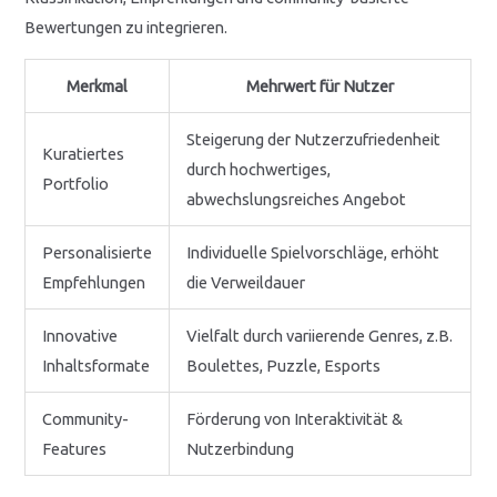
Bewertungen zu integrieren.
Merkmal
Mehrwert für Nutzer
Steigerung der Nutzerzufriedenheit
Kuratiertes
durch hochwertiges,
Portfolio
abwechslungsreiches Angebot
Personalisierte
Individuelle Spielvorschläge, erhöht
Empfehlungen
die Verweildauer
Innovative
Vielfalt durch variierende Genres, z.B.
Inhaltsformate
Boulettes, Puzzle, Esports
Community-
Förderung von Interaktivität &
Features
Nutzerbindung