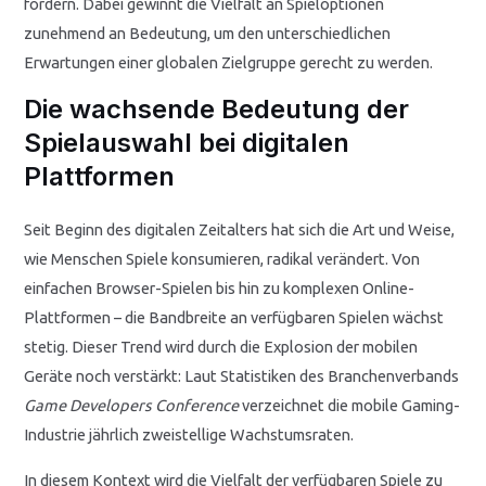
fördern. Dabei gewinnt die Vielfalt an Spieloptionen
zunehmend an Bedeutung, um den unterschiedlichen
Erwartungen einer globalen Zielgruppe gerecht zu werden.
Die wachsende Bedeutung der
Spielauswahl bei digitalen
Plattformen
Seit Beginn des digitalen Zeitalters hat sich die Art und Weise,
wie Menschen Spiele konsumieren, radikal verändert. Von
einfachen Browser-Spielen bis hin zu komplexen Online-
Plattformen – die Bandbreite an verfügbaren Spielen wächst
stetig. Dieser Trend wird durch die Explosion der mobilen
Geräte noch verstärkt: Laut Statistiken des Branchenverbands
Game Developers Conference
verzeichnet die mobile Gaming-
Industrie jährlich zweistellige Wachstumsraten.
In diesem Kontext wird die Vielfalt der verfügbaren Spiele zu