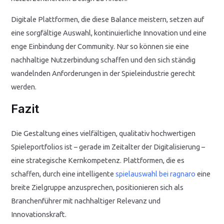
Digitale Plattformen, die diese Balance meistern, setzen auf
eine sorgfältige Auswahl, kontinuierliche Innovation und eine
enge Einbindung der Community. Nur so können sie eine
nachhaltige Nutzerbindung schaffen und den sich ständig
wandelnden Anforderungen in der Spieleindustrie gerecht
werden.
Fazit
Die Gestaltung eines vielfältigen, qualitativ hochwertigen
Spieleportfolios ist – gerade im Zeitalter der Digitalisierung –
eine strategische Kernkompetenz. Plattformen, die es
schaffen, durch eine intelligente
spielauswahl bei ragnaro
eine
breite Zielgruppe anzusprechen, positionieren sich als
Branchenführer mit nachhaltiger Relevanz und
Innovationskraft.