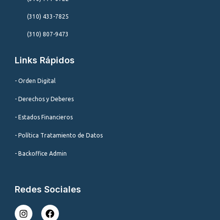
(310) 433-7825
(310) 807-9473
Links Rápidos
- Orden Digital
- Derechos y Deberes
- Estados Financieros
- Política Tratamiento de Datos
- Backoffice Admin
Redes Sociales
I
F
n
a