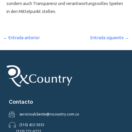
sondern auch Transparenz und verantwortungsvolles Spielen
in den Mittelpunkt stellen.
←
Entrada anterior
Entrada siguiente
→
Contacto
servicioalcliente@rxcountry.com.co
(310) 432-5053
(310) 771-0722