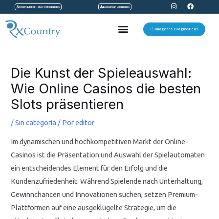
I
F
Ir
Orden Digital Para Profesionales
Descargar Exámenes
n
a
s
c
al
t
e
Menu
a
b
Imágenes Diagnosticas
contenido
g
o
r
o
a
k
Navegación
m
de
Die Kunst der Spieleauswahl:
entradas
Wie Online Casinos die besten
Slots präsentieren
/
Sin categoría
/ Por
editor
Im dynamischen und hochkompetitiven Markt der Online-
Casinos ist die Präsentation und Auswahl der Spielautomaten
ein entscheidendes Element für den Erfolg und die
Kundenzufriedenheit. Während Spielende nach Unterhaltung,
Gewinnchancen und Innovationen suchen, setzen Premium-
Plattformen auf eine ausgeklügelte Strategie, um die