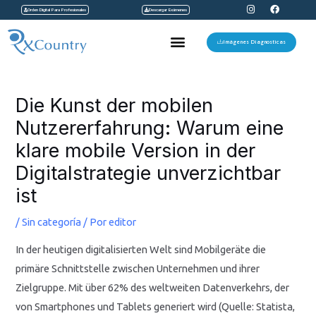
I
F
Ir
Orden Digital Para Profesionales
Descargar Exámenes
n
a
s
c
al
t
e
Menu
a
b
Imágenes Diagnosticas
contenido
g
o
r
o
a
k
Navegación
m
de
Die Kunst der mobilen
entradas
Nutzererfahrung: Warum eine
klare mobile Version in der
Digitalstrategie unverzichtbar
ist
/
Sin categoría
/ Por
editor
In der heutigen digitalisierten Welt sind Mobilgeräte die
primäre Schnittstelle zwischen Unternehmen und ihrer
Zielgruppe. Mit über 62% des weltweiten Datenverkehrs, der
von Smartphones und Tablets generiert wird (Quelle: Statista,