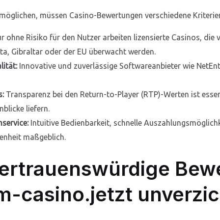
rmöglichen, müssen Casino-Bewertungen verschiedene Kriterien
r ohne Risiko für den Nutzer arbeiten lizensierte Casinos, die
a, Gibraltar oder der EU überwacht werden.
ität:
Innovative und zuverlässige Softwareanbieter wie NetEn
s:
Transparenz bei den Return-to-Player (RTP)-Werten ist essenzi
blicke liefern.
service:
Intuitive Bedienbarkeit, schnelle Auszahlungsmöglich
denheit maßgeblich.
ertrauenswürdige Bew
-casino.jetzt unverzic