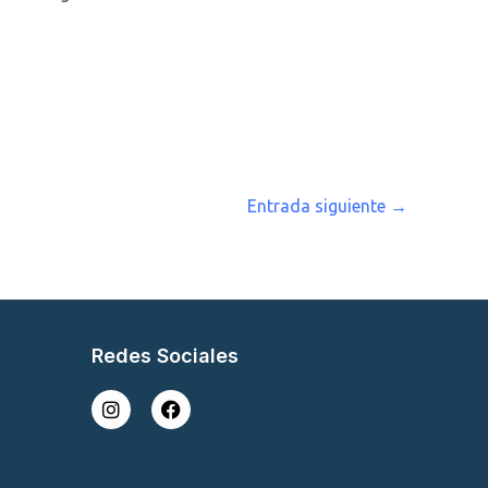
Entrada siguiente
→
Redes Sociales
I
F
n
a
s
c
t
e
a
b