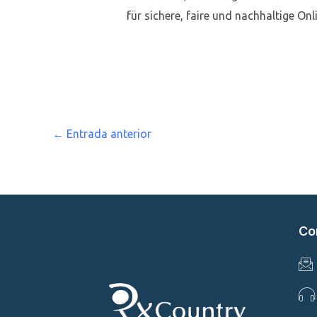
für sichere, faire und nachhaltige On
←
Entrada anterior
Co