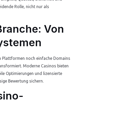
idende Rolle, nicht nur als
Branche: Von
systemen
ten Plattformen noch einfache Domains
ansformiert. Moderne Casinos bieten
bile Optimierungen und lizensierte
ssige Bewertung sichern.
sino-