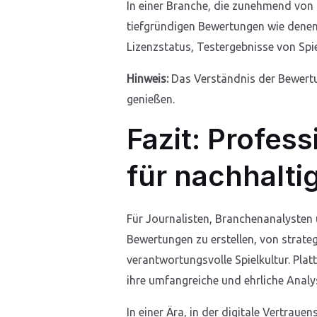
In einer Branche, die zunehmend von
tiefgründigen Bewertungen wie denen 
Lizenzstatus, Testergebnisse von Spie
Hinweis:
Das Verständnis der Bewertun
genießen.
Fazit: Profes
für nachhalti
Für Journalisten, Branchenanalysten u
Bewertungen
zu erstellen, von strate
verantwortungsvolle Spielkultur. Plat
ihre umfangreiche und ehrliche Analy
In einer Ära, in der digitale Vertrau