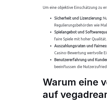
Um eine objektive Einschätzung zu e
Sicherheit und Lizenzierung:
Nu
Regulierungsbehörden wie Malt
Spielangebot und Softwarequal
faire Spiele mit hoher Qualität.
Auszahlungsraten und Fairnes
Casino-Bewertung wertvolle Ein
Benutzererfahrung und Kunden
beeinflussen die Nutzerzufrie
Warum eine v
auf vegadream