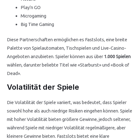
Play’n GO
Microgaming
Big Time Gaming
Diese Partnerschaften ermöglichen es Fastslots, eine breite
Palette von Spielautomaten, Tischspielen und Live-Casino-
Angeboten anzubieten. Spieler können aus über
1.000 Spielen
wählen, darunter beliebte Titel wie «Starburst» und «Book of
Dead».
Volatilität der Spiele
Die Volatilität der Spiele variiert, was bedeutet, dass Spieler
sowohl hohe als auch niedrige Risiken eingehen können. Spiele
mit hoher Volatilität bieten größere Gewinne, jedoch seltener,
während Spiele mit niedriger Volatilität regelmäßigere, aber
kleinere Gewinne bieten. Fastslots bietet eine klare