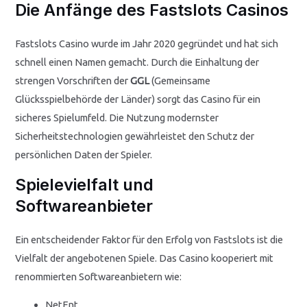
Die Anfänge des Fastslots Casinos
Fastslots Casino wurde im Jahr 2020 gegründet und hat sich
schnell einen Namen gemacht. Durch die Einhaltung der
strengen Vorschriften der
GGL
(Gemeinsame
Glücksspielbehörde der Länder) sorgt das Casino für ein
sicheres Spielumfeld. Die Nutzung modernster
Sicherheitstechnologien gewährleistet den Schutz der
persönlichen Daten der Spieler.
Spielevielfalt und
Softwareanbieter
Ein entscheidender Faktor für den Erfolg von Fastslots ist die
Vielfalt der angebotenen Spiele. Das Casino kooperiert mit
renommierten Softwareanbietern wie:
NetEnt