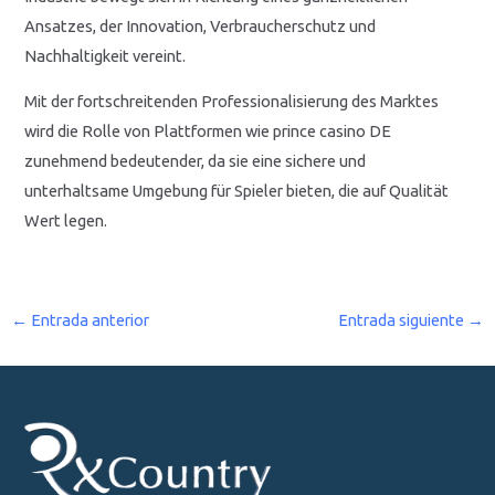
Ansatzes, der Innovation, Verbraucherschutz und
Nachhaltigkeit vereint.
Mit der fortschreitenden Professionalisierung des Marktes
wird die Rolle von Plattformen wie prince casino DE
zunehmend bedeutender, da sie eine sichere und
unterhaltsame Umgebung für Spieler bieten, die auf Qualität
Wert legen.
←
Entrada anterior
Entrada siguiente
→