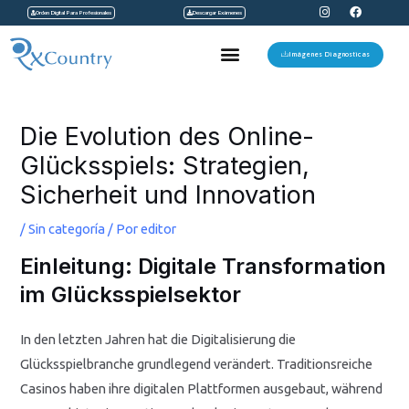
I
F
Ir
Orden Digital Para Profesionales
Descargar Exámenes
n
a
s
c
al
t
e
Menu
a
b
Imágenes Diagnosticas
contenido
g
o
r
o
a
k
Navegación
m
de
Die Evolution des Online-
entradas
Glücksspiels: Strategien,
Sicherheit und Innovation
/
Sin categoría
/ Por
editor
Einleitung: Digitale Transformation
im Glücksspielsektor
In den letzten Jahren hat die Digitalisierung die
Glücksspielbranche grundlegend verändert. Traditionsreiche
Casinos haben ihre digitalen Plattformen ausgebaut, während