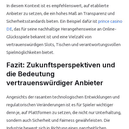
In diesem Kontext ist es empfehlenswert, auf etablierte
Anbieter zu setzen, die ein hohes Maß an Transparenz und
Sicherheitsstandards bieten. Ein Beispiel dafür ist
prince casino
DE
, das für seine nachhaltige Herangehensweise an Online-
Glücksspiele bekannt ist und eine Vielzahl von
vertrauenswürdigen Slots, Tischen und verantwortungsvollen
Spielmöglichkeiten bietet.
Fazit: Zukunftsperspektiven und
die Bedeutung
vertrauenswürdiger Anbieter
Angesichts der rasanten technologischen Entwicklungen und
regulatorischen Veränderungen ist es für Spieler wichtiger
denn je, auf Plattformen zu setzen, die nicht nur Unterhaltung,
sondern auch Sicherheit und Fairness gewährleisten. Die
Industrie bewegt sich in Richtung eines ganzheitlichen