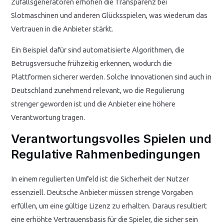
Zufallsgeneratoren erhöhen die Transparenz bei
Slotmaschinen und anderen Glücksspielen, was wiederum das
Vertrauen in die Anbieter stärkt.
Ein Beispiel dafür sind automatisierte Algorithmen, die
Betrugsversuche frühzeitig erkennen, wodurch die
Plattformen sicherer werden. Solche Innovationen sind auch in
Deutschland zunehmend relevant, wo die Regulierung
strenger geworden ist und die Anbieter eine höhere
Verantwortung tragen.
Verantwortungsvolles Spielen und
Regulative Rahmenbedingungen
In einem regulierten Umfeld ist die Sicherheit der Nutzer
essenziell. Deutsche Anbieter müssen strenge Vorgaben
erfüllen, um eine gültige Lizenz zu erhalten. Daraus resultiert
eine erhöhte Vertrauensbasis für die Spieler, die sicher sein