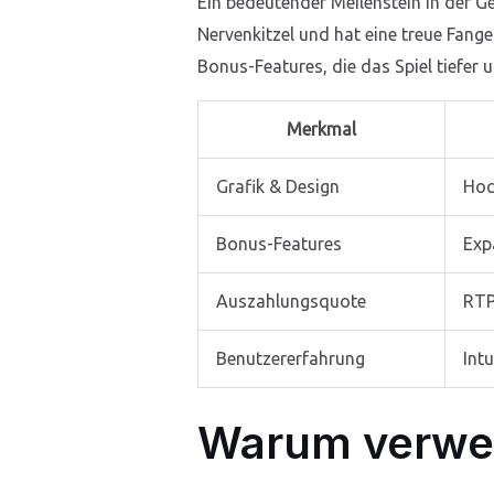
Ein bedeutender Meilenstein in der Ge
Nervenkitzel und hat eine treue Fang
Bonus-Features, die das Spiel tiefer 
Merkmal
Grafik & Design
Hoc
Bonus-Features
Exp
Auszahlungsquote
RTP
Benutzererfahrung
Int
Warum verwei