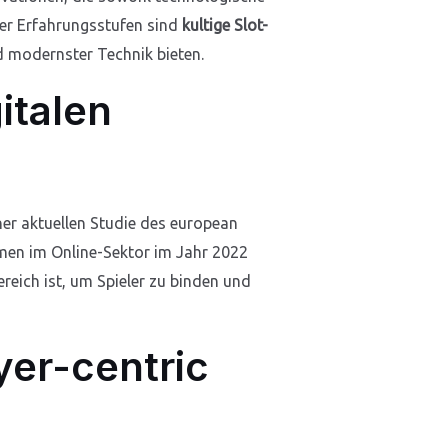
ller Erfahrungsstufen sind
kultige Slot-
 modernster Technik bieten.
italen
ner aktuellen Studie des european
men im Online-Sektor im Jahr 2022
ereich ist, um Spieler zu binden und
yer-centric