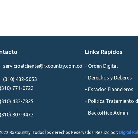
ntacto
Links Rápidos
servicioalcliente@rxcountry.com.co
- Orden Digital
- Derechos y Deberes
(310) 432-5053
(310) 771-0722
- Estados Financieros
- Política Tratamiento 
(310) 433-7825
- Backoffice Admin
(310) 807-9473
2022 Rx Country. Todos los derechos Reservados. Realizo por:
Digital Ru