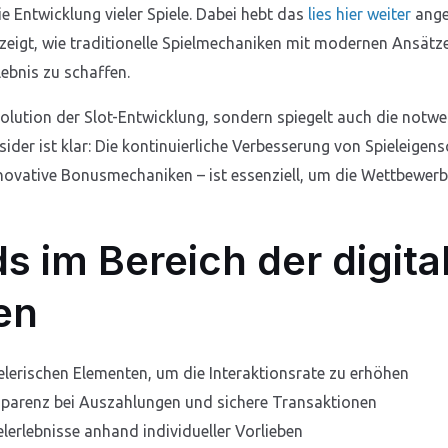
e Entwicklung vieler Spiele. Dabei hebt das
lies hier weiter
ange
 zeigt, wie traditionelle Spielmechaniken mit modernen Ansätz
ebnis zu schaffen.
e Evolution der Slot-Entwicklung, sondern spiegelt auch die not
ider ist klar: Die kontinuierliche Verbesserung von Spieleigen
innovative Bonusmechaniken – ist essenziell, um die Wettbewe
s im Bereich der digita
en
lerischen Elementen, um die Interaktionsrate zu erhöhen
parenz bei Auszahlungen und sichere Transaktionen
lerlebnisse anhand individueller Vorlieben