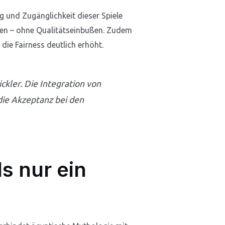
g und Zugänglichkeit dieser Spiele
len – ohne Qualitätseinbußen. Zudem
die Fairness deutlich erhöht.
kler. Die Integration von
ie Akzeptanz bei den
s nur ein