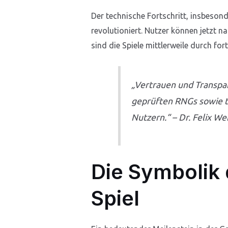
Der technische Fortschritt, insbeson
revolutioniert. Nutzer können jetzt
sind die Spiele mittlerweile durch fo
„Vertrauen und Transpar
geprüften RNGs sowie t
Nutzern.“ – Dr. Felix W
Die Symbolik 
Spiel