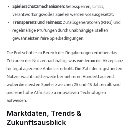
Spielerschutzmechanismen:
Selbssperren, Limits,
verantwortungsvolles Spielen werden vorausgesetzt.
Transparenz und Fairness:
Zufallsgeneratoren (RNG) und
regelmäßige Prüfungen durch unabhängige Stellen
gewährleisten faire Spielbedingungen.
Die Fortschritte im Bereich der Regulierungen erhöhen das
Zutrauen der Nutzer nachhaltig, was wiederum die Akzeptanz
für legal agierende Anbieter erhöht. Die Zahl der registrierten
Nutzer wacht mittlerweile bei mehreren Hunderttausend,
wobei die meisten Spieler zwischen 25 und 45 Jahren alt sind
und eine hohe Affinität zu innovativen Technologien
aufweisen.
Marktdaten, Trends &
Zukunftsausblick