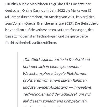
Ein Blick auf die Marktdaten zeigt, dass die Umsätze der
deutschen Online Casinos im Jahr 2022 die Marke von
€2
Milliarden
durchbrachen, ein Anstieg von 25 % im Vergleich
zum Vorjahr (Quelle: Branchenanalyse 2023). Die Beliebtheit
ist vor allem auf die verbesserten Nutzererfahrungen, den
Einsatz modernster Technologien und die gesteigerte
Rechtssicherheit zurückzuführen.
„Die Glücksspielbranche in Deutschland
befindet sich in einer spannenden
Wachstumsphase. Legale Plattformen
profitieren von einem klaren Rahmen
und steigender Akzeptanz — innovative
Technologien sind der Schlüssel, um sich
auf diesem zunehmend kompetitiven