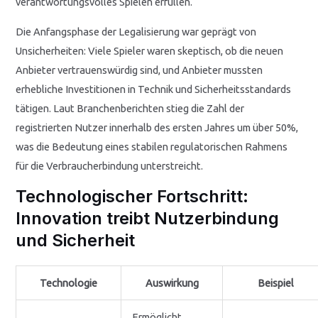
verantwortungsvolles Spielen erfüllen.
Die Anfangsphase der Legalisierung war geprägt von
Unsicherheiten: Viele Spieler waren skeptisch, ob die neuen
Anbieter vertrauenswürdig sind, und Anbieter mussten
erhebliche Investitionen in Technik und Sicherheitsstandards
tätigen. Laut Branchenberichten stieg die Zahl der
registrierten Nutzer innerhalb des ersten Jahres um über 50%,
was die Bedeutung eines stabilen regulatorischen Rahmens
für die Verbraucherbindung unterstreicht.
Technologischer Fortschritt:
Innovation treibt Nutzerbindung
und Sicherheit
Technologie
Auswirkung
Beispiel
Ermöglicht