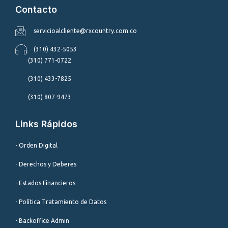
Contacto
servicioalcliente@rxcountry.com.co
(310) 432-5053
(310) 771-0722
(310) 433-7825
(310) 807-9473
Links Rápidos
- Orden Digital
- Derechos y Deberes
- Estados Financieros
- Política Tratamiento de Datos
- Backoffice Admin