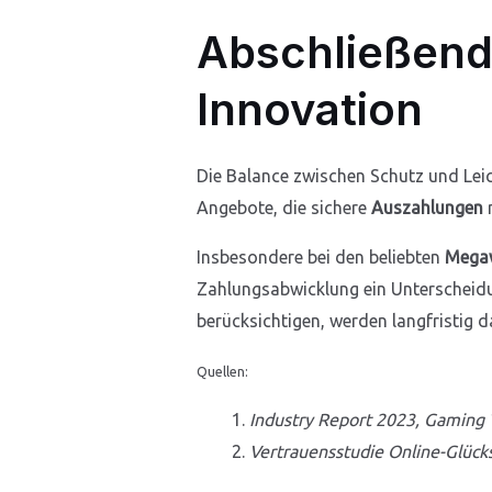
Abschließend
Innovation
Die Balance zwischen Schutz und Leic
Angebote, die sichere
Auszahlungen
m
Insbesondere bei den beliebten
Mega
Zahlungsabwicklung ein Unterscheidu
berücksichtigen, werden langfristig d
Quellen:
Industry Report 2023, Gaming 
Vertrauensstudie Online-Glücks