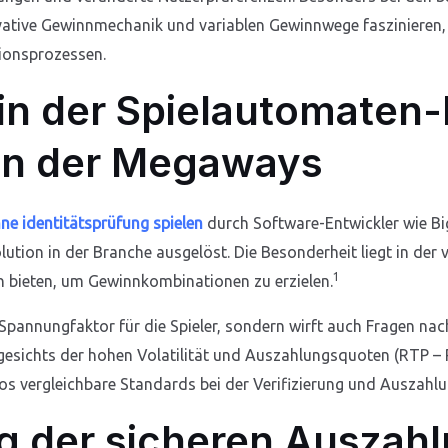
ovative Gewinnmechanik und variablen Gewinnwege faszinieren, s
ionsprozessen.
 in der Spielautomaten
ion der Megaways
e identitätsprüfung spielen
durch Software-Entwickler wie B
lution in der Branche ausgelöst. Die Besonderheit liegt in der
1
en bieten, um Gewinnkombinationen zu erzielen.
Spannungfaktor für die Spieler, sondern wirft auch Fragen na
gesichts der hohen Volatilität und Auszahlungsquoten (RTP – R
nos vergleichbare Standards bei der Verifizierung und Auszahlun
g der sicheren Auszah