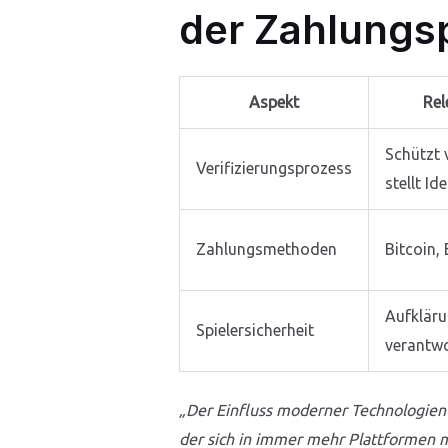
der Zahlungs
Aspekt
Rel
Schützt 
Verifizierungsprozess
stellt Id
Zahlungsmethoden
Bitcoin,
Aufkläru
Spielersicherheit
verantwo
„Der Einfluss moderner Technologien 
der sich in immer mehr Plattformen m