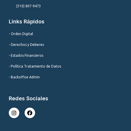
(310) 807-9473
Links Rápidos
- Orden Digital
- Derechos y Deberes
- Estados Financieros
- Política Tratamiento de Datos
- Backoffice Admin
Redes Sociales
I
F
n
a
s
c
t
e