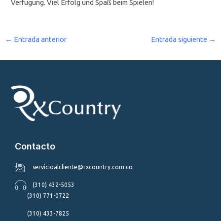
Verfügung. Viel Erfolg und Spaß beim Spielen!
←
Entrada anterior
Entrada siguiente
→
Contacto
servicioalcliente@rxcountry.com.co
(310) 432-5053
(310) 771-0722
(310) 433-7825