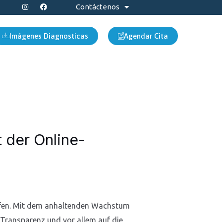
I
F
Contáctenos
n
a
s
c
t
e
a
b
Imágenes Diagnosticas
Agendar Cita
g
o
r
o
a
k
m
 der Online-
aufen. Mit dem anhaltenden Wachstum
 Transparenz und vor allem auf die