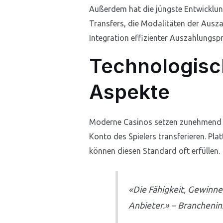
Außerdem hat die jüngste Entwicklung
Transfers, die Modalitäten der Ausza
Integration effizienter Auszahlungspr
Technologisc
Aspekte
Moderne Casinos setzen zunehmend a
Konto des Spielers transferieren. Pla
können diesen Standard oft erfüllen.
«Die Fähigkeit, Gewinne 
Anbieter.» – Branchenin