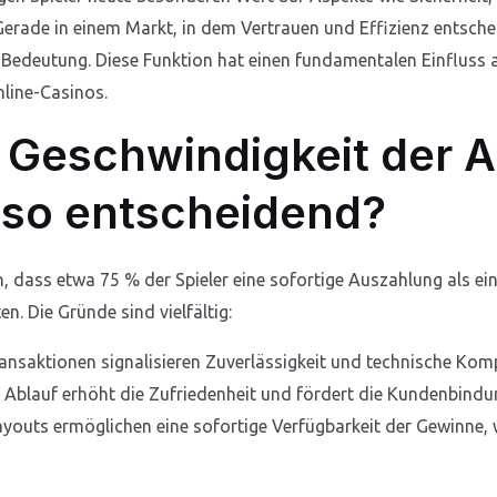
erade in einem Markt, in dem Vertrauen und Effizienz entsche
edeutung. Diese Funktion hat einen fundamentalen Einfluss a
line-Casinos.
e Geschwindigkeit der 
 so entscheidend?
 dass etwa 75 % der Spieler eine sofortige Auszahlung als ein
. Die Gründe sind vielfältig:
ansaktionen signalisieren Zuverlässigkeit und technische Kom
 Ablauf erhöht die Zufriedenheit und fördert die Kundenbindu
youts ermöglichen eine sofortige Verfügbarkeit der Gewinne, 