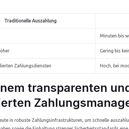
Traditionelle Auszahlung
Minuten bis w
höher
Gering bis kei
blierten Zahlungsdiensten
Hoch, bei mo
inem transparenten un
ierten Zahlungsmanag
eute in robuste Zahlungsinfrastrukturen, um
schnelle auszahl
aben sowie die Einhaltung strenger Sicherheitsstandards eine z