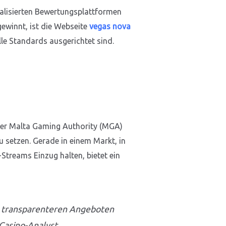
ialisierten Bewertungsplattformen
ewinnt, ist die Webseite
vegas nova
le Standards ausgerichtet sind.
z der Malta Gaming Authority (MGA)
u setzen. Gerade in einem Markt, in
Streams Einzug halten, bietet ein
on transparenteren Angeboten
Casino-Analyst