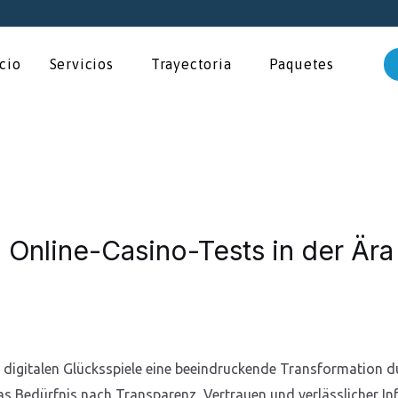
icio
Servicios
Trayectoria
Paquetes
Online-Casino-Tests in der Ära 
er digitalen Glücksspiele eine beeindruckende Transformation d
s Bedürfnis nach Transparenz, Vertrauen und verlässlicher Inf