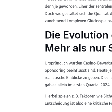
denn je geworden. Einer der zentrale
Doch wie gestaltet sich die Qualität 
zunehmend komplexen Glücksspielbr
Die Evolutio
Mehr als nur 
Ursprünglich wurden Casino-Bewertung
Sponsoring beeinflusst sind. Heute j
realistische Einblicke zu geben. Die
gab es allein im ersten Quartal 2024 
Hierbei spielen z. B. Faktoren wie Si
Entscheidung ist also eine kritische P