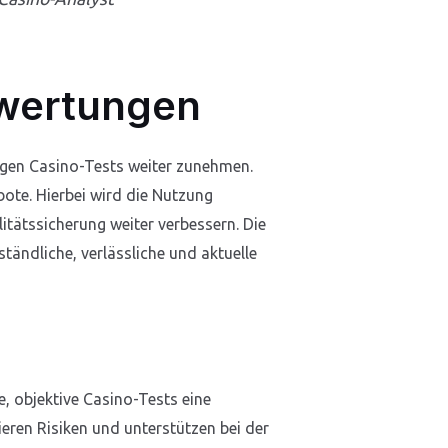
ewertungen
igen Casino-Tests weiter zunehmen.
ote. Hierbei wird die Nutzung
itätssicherung weiter verbessern. Die
ständliche, verlässliche und aktuelle
, objektive Casino-Tests eine
eren Risiken und unterstützen bei der