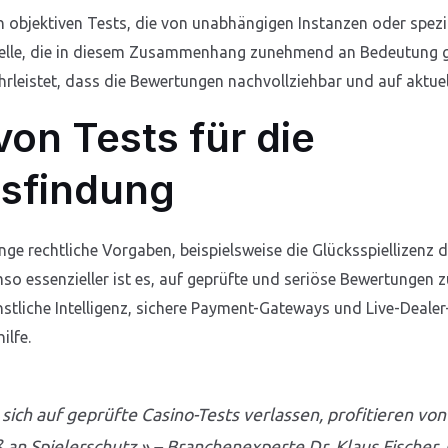
 in objektiven Tests, die von unabhängigen Instanzen oder spez
uelle, die in diesem Zusammenhang zunehmend an Bedeutung g
rleistet, dass die Bewertungen nachvollziehbar und auf aktuel
von Tests für die
sfindung
enge rechtliche Vorgaben, beispielsweise die Glücksspiellizen
o essenzieller ist es, auf geprüfte und seriöse Bewertungen z
tliche Intelligenz, sichere Payment-Gateways und Live-Dealer-
ilfe.
 sich auf geprüfte Casino-Tests verlassen, profitieren v
n Spielerschutz.» – Branchenexperte Dr. Klaus Fischer, 