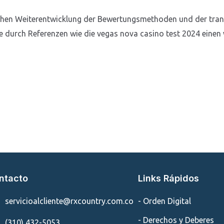
erlichen Weiterentwicklung der Bewertungsmethoden und der t
e durch Referenzen wie die vegas nova casino test 2024 einen w
ntacto
Links Rápidos
servicioalcliente@rxcountry.com.co
- Orden Digital
- Derechos y Deberes
(310) 432-5053