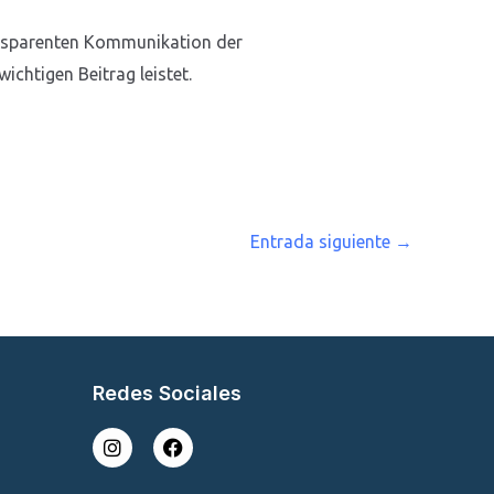
ransparenten Kommunikation der
ichtigen Beitrag leistet.
Entrada siguiente
→
Redes Sociales
I
F
n
a
s
c