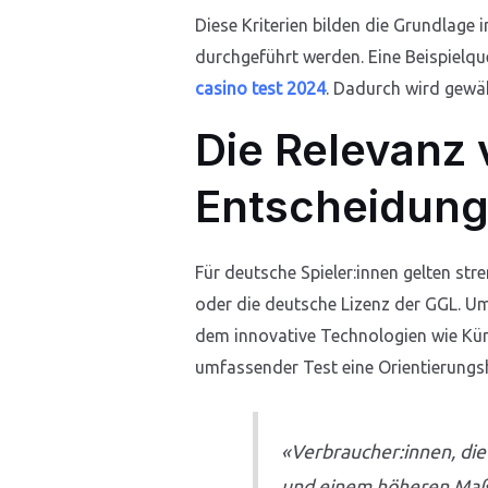
Diese Kriterien bilden die Grundlage
durchgeführt werden. Eine Beispielq
casino test 2024
. Dadurch wird gewäh
Die Relevanz 
Entscheidung
Für deutsche Spieler:innen gelten str
oder die deutsche Lizenz der GGL. Ums
dem innovative Technologien wie Küns
umfassender Test eine Orientierungsh
«Verbraucher:innen, die
und einem höheren Maß a