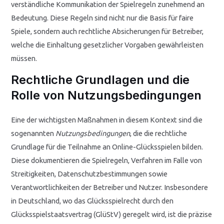
verständliche Kommunikation der Spielregeln zunehmend an
Bedeutung. Diese Regeln sind nicht nur die Basis für faire
Spiele, sondern auch rechtliche Absicherungen für Betreiber,
welche die Einhaltung gesetzlicher Vorgaben gewährleisten
müssen.
Rechtliche Grundlagen und die
Rolle von Nutzungsbedingungen
Eine der wichtigsten Maßnahmen in diesem Kontext sind die
sogenannten
Nutzungsbedingungen
, die die rechtliche
Grundlage für die Teilnahme an Online-Glücksspielen bilden.
Diese dokumentieren die Spielregeln, Verfahren im Falle von
Streitigkeiten, Datenschutzbestimmungen sowie
Verantwortlichkeiten der Betreiber und Nutzer. Insbesondere
in Deutschland, wo das Glücksspielrecht durch den
Glücksspielstaatsvertrag (GlüStV) geregelt wird, ist die präzise