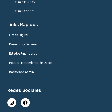
(310) 433-7825
(310) 807-9473
Links Rápidos
- Orden Digital
- Derechos y Deberes
- Estados Financieros
- Política Tratamiento de Datos
- Backoffice Admin
Redes Sociales
I
F
n
a
s
c