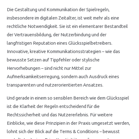
Die Gestaltung und Kommunikation der Spielregeln,
insbesondere im digitalen Zeitalter, ist weit mehr als eine
rechtliche Notwendigkeit. Sie ist ein elementarer Bestandteil
der Vertrauensbildung, der Nutzerbindung und der
langfristigen Reputation eines Glücksspielbetreibers.
Innovative, kreative Kommunikationsstrategien – wie das
bewusste Setzen auf Tippfehler oder stylische
Hervorhebungen – sind nicht nur Mittel zur
Aufmerksamkeitserregung, sondern auch Ausdruck eines
transparenten und nutzerorientierten Ansatzes.
Und gerade in einem so sensiblen Bereich wie dem Glücksspiel
ist die Klarheit der Regeln entscheidend für die
Rechtssicherheit und das Nutzererlebnis. Für weitere
Einblicke, wie diese Prinzipien in der Praxis umgesetzt werden,
lohnt sich der Blick auf die Terms & Conditions – bewusst