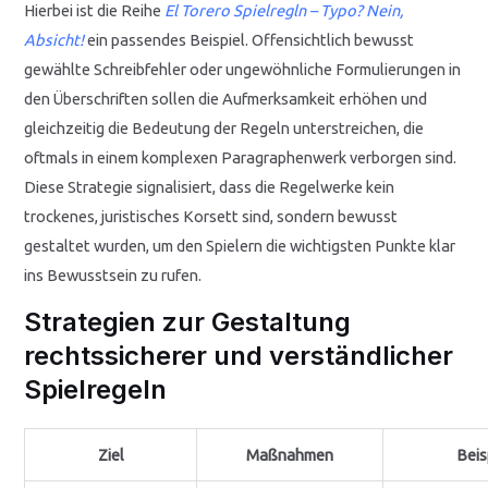
Hierbei ist die Reihe
El Torero Spielregln – Typo? Nein,
Absicht!
ein passendes Beispiel. Offensichtlich bewusst
gewählte Schreibfehler oder ungewöhnliche Formulierungen in
den Überschriften sollen die Aufmerksamkeit erhöhen und
gleichzeitig die Bedeutung der Regeln unterstreichen, die
oftmals in einem komplexen Paragraphenwerk verborgen sind.
Diese Strategie signalisiert, dass die Regelwerke kein
trockenes, juristisches Korsett sind, sondern bewusst
gestaltet wurden, um den Spielern die wichtigsten Punkte klar
ins Bewusstsein zu rufen.
Strategien zur Gestaltung
rechtssicherer und verständlicher
Spielregeln
Ziel
Maßnahmen
Beis