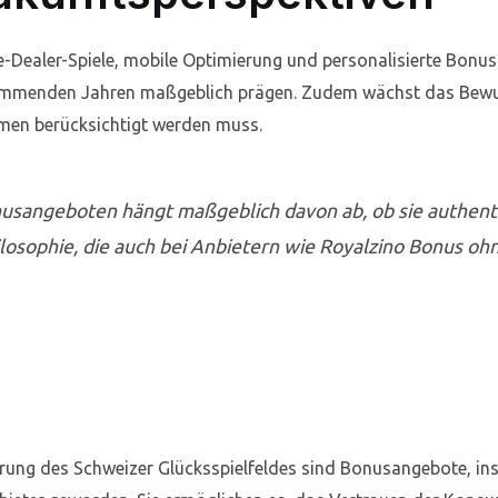
e-Dealer-Spiele, mobile Optimierung und personalisierte Bonu
mmenden Jahren maßgeblich prägen. Zudem wächst das Bewus
men berücksichtigt werden muss.
usangeboten hängt maßgeblich davon ab, ob sie authent
hilosophie, die auch bei Anbietern wie Royalzino Bonus oh
rung des Schweizer Glücksspielfeldes sind Bonusangebote, i