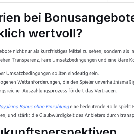
erien bei Bonusangebot
klich wertvoll?
bote nicht nur als kurzfristiges Mittel zu sehen, sondern als i
tehen Transparenz, faire Umsatzbedingungen und eine klare K
ber Umsatzbedingungen sollten eindeutig sein.
rzogenen Wettanforderungen, die den Spieler unverhältnismäßi
bungsreicher Auszahlungsprozess fördert das Vertrauen.
oyalzino Bonus ohne Einzahlung
eine bedeutende Rolle spielt: 
ken, und stärkt die Glaubwürdigkeit des Anbieters durch transp
ukunftsperspektiven