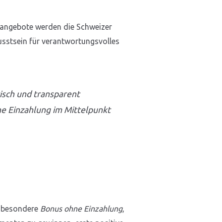
sangebote werden die Schweizer
stsein für verantwortungsvolles
isch und transparent
ne Einzahlung im Mittelpunkt
nsbesondere
Bonus ohne Einzahlung
,