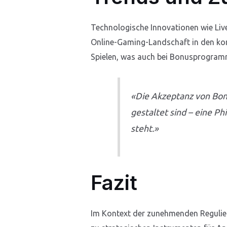
Technologische Innovationen wie Liv
Online-Gaming-Landschaft in den ko
Spielen, was auch bei Bonusprogram
«Die Akzeptanz von Bon
gestaltet sind – eine P
steht.»
Fazit
Im Kontext der zunehmenden Regulie