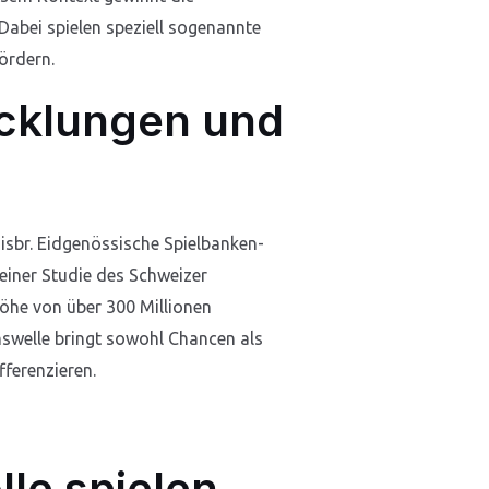
abei spielen speziell sogenannte
ördern.
icklungen und
misbr. Eidgenössische Spielbanken-
einer Studie des Schweizer
öhe von über 300 Millionen
mswelle bringt sowohl Chancen als
ferenzieren.
le spielen