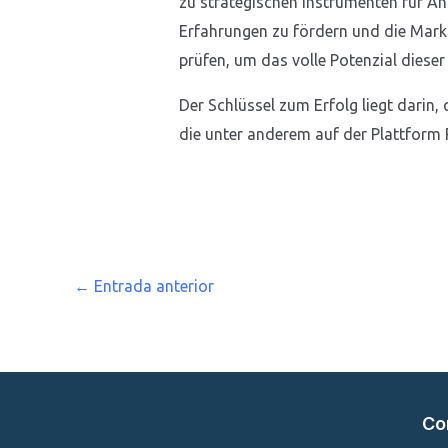
zu strategischen Instrumenten für An
Erfahrungen zu fördern und die Markt
prüfen, um das volle Potenzial diese
Der Schlüssel zum Erfolg liegt darin
die unter anderem auf der Plattform 
←
Entrada anterior
Co