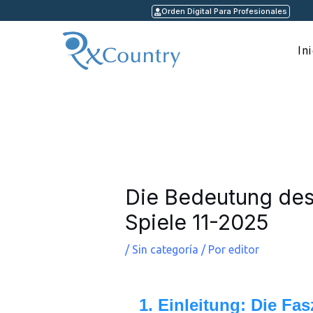
Ir
Orden Digital Para Profesionales
al
contenido
In
Navegación
de
entradas
Die Bedeutung des
Spiele 11-2025
/
Sin categoría
/ Por
editor
1. Einleitung: Die Fa