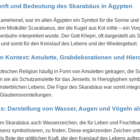
unft und Bedeutung des Skarabäus in Ägypten
amehenet, war im alten Ägypten ein Symbol für die Sonne und
m Mistkäfer Scarabaeus, der die Kugel aus Kot rollte – ein Vor
nbahn interpretiert wurde. Der Gott Khepri, oft dargestellt als 
 und somit für den Kreislauf des Lebens und der Wiedergeburt.
en Kontext: Amulette, Grabdekorationen und Hie
tischen Religion häufig in Form von Amuletten getragen, die Sc
sie als Schutzamulette für das Jenseits. In Hieroglyphen symbo
terblichen Lebens. Die Figur des Skarabäus war somit integrale
 Glaubensvorstellungen.
ics: Darstellung von Wasser, Augen und Vögeln a
em Skarabäus auch Wasserzeichen, die für Leben und Fruchtbar
räsenz symbolisieren, zu finden. Diese ergänzenden Zeichen un
 Bote der göttlichen Kraft, die den Kreislauf des Lebens aufrec