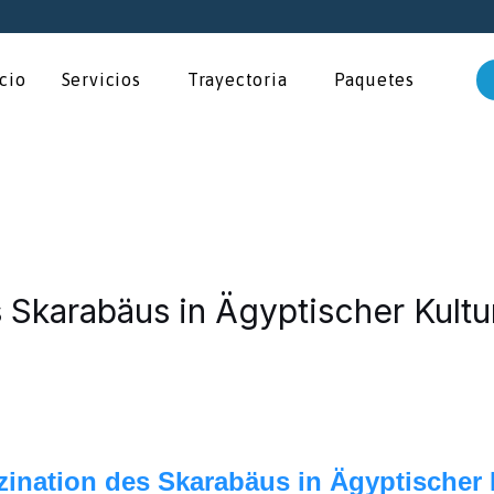
icio
Servicios
Trayectoria
Paquetes
 Skarabäus in Ägyptischer Kult
szination des Skarabäus in Ägyptischer 