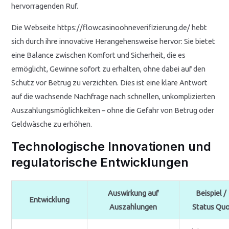
hervorragenden Ruf.
Die Webseite https://flowcasinoohneverifizierung.de/ hebt
sich durch ihre innovative Herangehensweise hervor: Sie bietet
eine Balance zwischen Komfort und Sicherheit, die es
ermöglicht, Gewinne sofort zu erhalten, ohne dabei auf den
Schutz vor Betrug zu verzichten. Dies ist eine klare Antwort
auf die wachsende Nachfrage nach schnellen, unkomplizierten
Auszahlungsmöglichkeiten – ohne die Gefahr von Betrug oder
Geldwäsche zu erhöhen.
Technologische Innovationen und
regulatorische Entwicklungen
Auswirkung auf
Beispiel /
Entwicklung
Auszahlungen
Status Qu