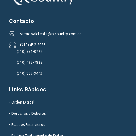
Contacto
servicioalcliente@rxcountry.com.co
(310) 432-5053
(310) 771-0722
(310) 433-7825
(310) 807-9473
Links Rápidos
- Orden Digital
- Derechos y Deberes
- Estados Financieros
- Política Tratamiento de Datos