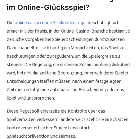
im Online-Glücksspiel?
Die
online casino ohne 5 sekunden regel
beschäftigt sich
primär mit der Praxis, in der Online-Casino-Branche bestimmte
zeitliche Vorgaben bei Spielentscheidungen durchzusetzen.
Dabei handelt es sich häufig um Möglichkeiten, das Spiel zu
beschleunigen oder zu regulieren, um die Spielergreise zu
steuern. Die Regelung, die in diesem Zusammenhang diskutiert
wird, betrifft die zeitliche Begrenzung, innerhalb derer Spieler
Entscheidungen treffen müssen, nach einem festgelegten
Zeitraum erfolgt eine automatische Entscheidung oder das
Spiel wird unterbrochen.
Diese Regel soll einerseits die Kontrolle über das
Spielverhalten verbessern, andererseits steht sie im Schatten
kontroverser ethischer Fragen hinsichtlich
Spielsuchtprävention und Fairness.