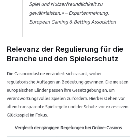
Spiel und Nutzerfreundlichkeit zu
gewährleisten.» – Expertenmeinung,
European Gaming & Betting Association
Relevanz der Regulierung für die
Branche und den Spielerschutz
Die Casinoindustrie verändert sich rasant, wobei
regulatorische Auflagen an Bedeutung gewinnen. Die meisten
europäischen Länder passen ihre Gesetzgebung an, um
verantwortungsvolles Spielen zu fördern. Hierbei stehen vor
allem transparente Spielregeln und der Schutz vor exzessivem
Glücksspiel im Fokus.
Vergleich der gängigen Regelungen bei Online-Casinos