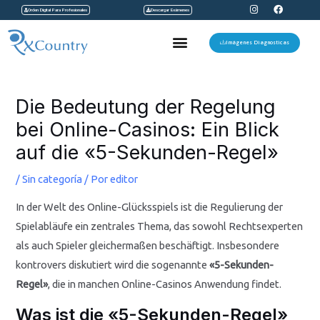
I
F
Ir
Orden Digital Para Profesionales
Descargar Exámenes
n
a
s
c
al
t
e
Menu
a
b
Imágenes Diagnosticas
contenido
g
o
r
o
a
k
Navegación
m
de
Die Bedeutung der Regelung
entradas
bei Online-Casinos: Ein Blick
auf die «5-Sekunden-Regel»
/
Sin categoría
/ Por
editor
In der Welt des Online-Glücksspiels ist die Regulierung der
Spielabläufe ein zentrales Thema, das sowohl Rechtsexperten
als auch Spieler gleichermaßen beschäftigt. Insbesondere
kontrovers diskutiert wird die sogenannte
«5-Sekunden-
Regel»
, die in manchen Online-Casinos Anwendung findet.
Was ist die «5-Sekunden-Regel»