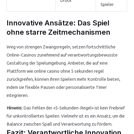
Druck
Spieler
Innovative Ansätze: Das Spiel
ohne starre Zeitmechanismen
Weg von strengen Zwangsregeln, setzen fortschrittliche
Online-Casinos zunehmend auf verantwortungsbewusste
Gestaltung der Spielumgebung. Anbieter, die auf eine
Plattform wie online casino ohne 5 sekunden regel
zurückgreifen, können ihren Spielern mehr Kontrolle bieten,
indem sie flexible Pausen oder personalisierte Timer
integrieren.
Hinweis:
Das Fehlen der «5-Sekunden-Regel» ist kein Freibrief
für unkontrolliertes Spielen. Vielmehr ist es ein Ansatz, um die
Balance zwischen Spaß und Verantwortung zu fördern.
Fazit: Verantwortliche Innovation