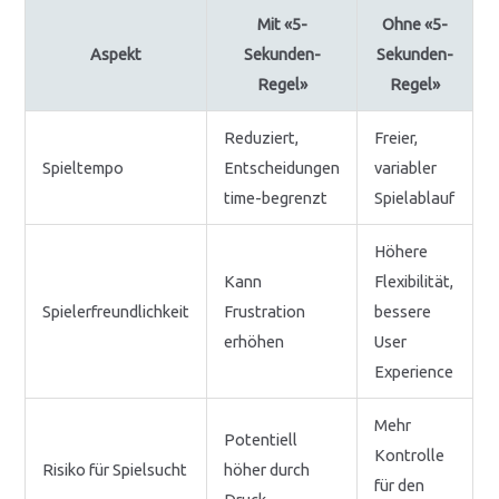
Mit «5-
Ohne «5-
Aspekt
Sekunden-
Sekunden-
Regel»
Regel»
Reduziert,
Freier,
Spieltempo
Entscheidungen
variabler
time-begrenzt
Spielablauf
Höhere
Kann
Flexibilität,
Spielerfreundlichkeit
Frustration
bessere
erhöhen
User
Experience
Mehr
Potentiell
Kontrolle
Risiko für Spielsucht
höher durch
für den