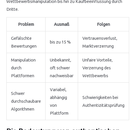
Wettbewerbsmanipulation bis hin zu Kaufbeeinflussung durch
Dritte.
Problem
Ausmaß
Folgen
Gefälschte
Vertrauensverlust,
bis zu 15 %
Bewertungen
Marktverzerrung
Manipulation
Unbekannt,
Unfaire Vorteile,
durch
oft schwer
Verzerrung des
Plattformen
nachweisbar
Wettbewerbs
Variabel,
Schwer
abhängig
Schwierigkeiten bei
durchschaubare
von
Authentizitätsprüfung
Algorithmen
Plattform