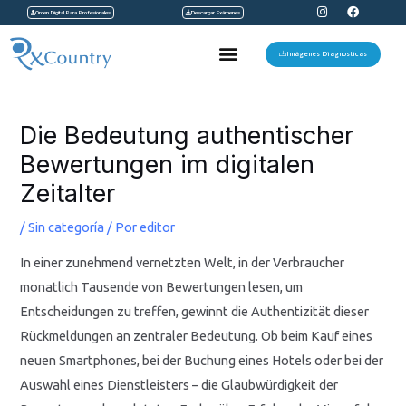
I
F
Ir
Orden Digital Para Profesionales
Descargar Exámenes
n
a
s
c
al
t
e
Menu
a
b
Imágenes Diagnosticas
contenido
g
o
r
o
a
k
Navegación
m
de
Die Bedeutung authentischer
entradas
Bewertungen im digitalen
Zeitalter
/
Sin categoría
/ Por
editor
In einer zunehmend vernetzten Welt, in der Verbraucher
monatlich Tausende von Bewertungen lesen, um
Entscheidungen zu treffen, gewinnt die Authentizität dieser
Rückmeldungen an zentraler Bedeutung. Ob beim Kauf eines
neuen Smartphones, bei der Buchung eines Hotels oder bei der
Auswahl eines Dienstleisters – die Glaubwürdigkeit der