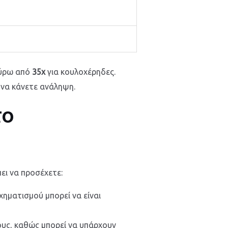
 γύρω από
35x
για κουλοχέρηδες.
 να κάνετε ανάληψη.
το
ει να προσέχετε:
ηματισμού μπορεί να είναι
ους, καθώς μπορεί να υπάρχουν