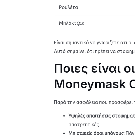
Ρουλέτα
Μπλάκτζακ
Είναι σημαντικό να γνωρίζετε ότι ο
Αυτό σημαίνει ότι πρέπει να στοιχ
Ποιες είναι ο
Moneymask C
Παρά την ασφάλεια που προσφέρει τ
Υψηλές απαιτήσεις στοιχημα
αποτρεπτικές.
Μη σαφείς όροι μπόνους
: Πά