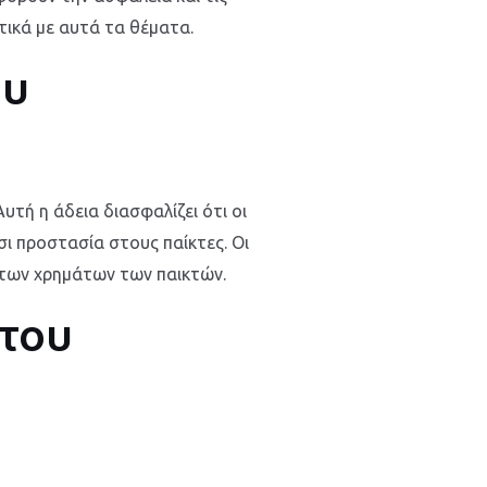
τικά με αυτά τα θέματα.
ου
 Αυτή η άδεια διασφαλίζει ότι οι
σι προστασία στους παίκτες. Οι
α των χρημάτων των παικτών.
 του