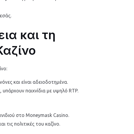
 εσάς.
ια και τη
Καζίνο
ίνο:
όνες και είναι αδειοδοτημένα.
ς, υπάρχουν παιχνίδια με υψηλό RTP.
ιχνιδιού στο Moneymask Casino.
ι τις πολιτικές του καζίνο.