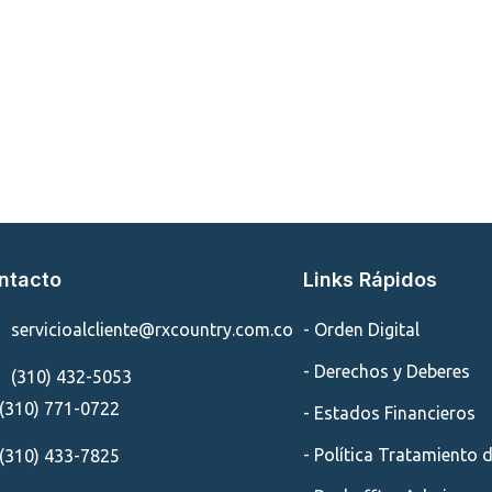
ntacto
Links Rápidos
servicioalcliente@rxcountry.com.co
- Orden Digital
- Derechos y Deberes
(310) 432-5053
(310) 771-0722
- Estados Financieros
- Política Tratamiento 
(310) 433-7825