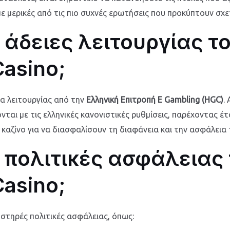
ε μερικές από τις πιο συχνές ερωτήσεις που προκύπτουν σχε
ι άδειες λειτουργίας τ
asino;
α λειτουργίας από την
Ελληνική Επιτροπή Ε Gambling (HGC)
.
ται με τις ελληνικές κανονιστικές ρυθμίσεις, παρέχοντας έτ
 καζίνο για να διασφαλίσουν τη διαφάνεια και την ασφάλει
ι πολιτικές ασφάλειας
asino;
τηρές πολιτικές ασφάλειας, όπως: