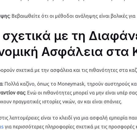
ηψης
: Βεβαιωθείτε ότι οι μέθοδοι ανάληψης είναι βολικές για
 σχετικά με τη Διαφάνε
νομική Ασφάλεια στα 
ρούν σχετικά με την ασφάλεια και τις πιθανότητες στα καζ
μα
: Πολλά καζίνο, όπως το Moneymask, τηρούν αυστηρούς καν
ναντίον σας
: Ενώ οι πιθανότητες μπορεί να μην είναι υπέρ σα
ρχουν πραγματικές ιστορίες νικών, αν και είναι σπάνιες.
ις λεπτομέρειες είναι το κλειδί για μια ασφαλή εμπειρία πα
us
για περισσότερες πληροφορίες σχετικά με τις προσφορές κα