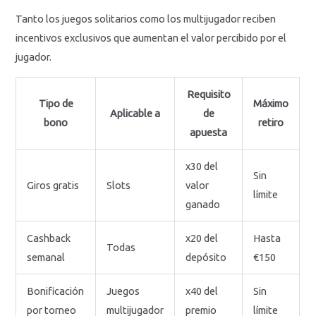
Tanto los juegos solitarios como los multijugador reciben
incentivos exclusivos que aumentan el valor percibido por el
jugador.
Requisito
Tipo de
Máximo
Aplicable a
de
bono
retiro
apuesta
x30 del
Sin
Giros gratis
Slots
valor
límite
ganado
Cashback
x20 del
Hasta
Todas
semanal
depósito
€150
Bonificación
Juegos
x40 del
Sin
por torneo
multijugador
premio
límite