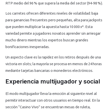
RTP medio del 96 % que supera la media del sector (94‑98 %).
Los carretes ofrecen diferentes niveles de volatilidad: baja
para ganancias frecuentes pero pequeñas, alta para jackpots
que pueden multiplicar la apuesta hasta 10 000 x*. Esta
variedad permite a jugadores novatos aprender sin arriesgar
mucho dinero mientras los expertos buscan grandes
bonificaciones inesperadas.
Un aspecto clave es la rapidez en los retiros después de una
victoria en slots; la mayoría se procesa en menos de 24 horas
mediante tarjetas bancarias o monederos electrónicos.
Experiencia multijugador y social
El modo multijugador lleva la emoción al siguiente nivel al
permitir interactuar con otros usuarios en tiempo real. En la
sección “Casino Vivo” se encuentran mesas de ruleta,