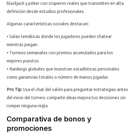
blackjack y póker con crupieres reales que transmiten en alta
definición desde estudios profesionales.
Algunas características sociales destacan:
• Salas temáticas donde los jugadores pueden chatear
mientras juegan
• Torneos semanales con premios acumulados para los
mejores puestos
• Rankings globales que muestran estadísticas personales
como ganancias totales o número de manos jugadas
Pro Tip:
Usa el chat del salón para preguntar estrategias antes
del inicio del torneo; compartir ideas mejora tus decisiones sin
romper ninguna regla.
Comparativa de bonos y
promociones