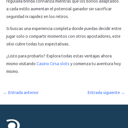
regulada brinda confianza mientras que los bonos adaptados
a cada estilo aumentan el potencial ganador sin sacrificar
seguridad ni rapidez en los retiros.
Si buscas una experiencia completa donde puedas decidir entre
jugar solo o compartir momentos con otros apostadores, este
sitio cubre todas tus expectativas.
¿Listo para probarlo? Explora todas estas ventajas ahora
mismo visitando
Casino Cirsa slots
y comienza tu aventura hoy
mismo.
←
Entrada anterior
Entrada siguiente
→