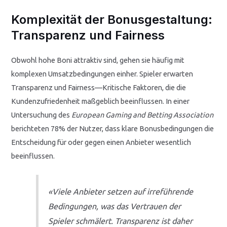
Komplexität der Bonusgestaltung:
Transparenz und Fairness
Obwohl hohe Boni attraktiv sind, gehen sie häufig mit
komplexen Umsatzbedingungen einher. Spieler erwarten
Transparenz und Fairness—Kritische Faktoren, die die
Kundenzufriedenheit maßgeblich beeinflussen. In einer
Untersuchung des
European Gaming and Betting Association
berichteten 78% der Nutzer, dass klare Bonusbedingungen die
Entscheidung für oder gegen einen Anbieter wesentlich
beeinflussen.
«Viele Anbieter setzen auf irreführende
Bedingungen, was das Vertrauen der
Spieler schmälert. Transparenz ist daher