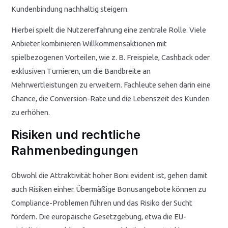
Kundenbindung nachhaltig steigern.
Hierbei spielt die Nutzererfahrung eine zentrale Rolle. Viele
Anbieter kombinieren Willkommensaktionen mit
spielbezogenen Vorteilen, wie z. B. Freispiele, Cashback oder
exklusiven Turnieren, um die Bandbreite an
Mehrwertleistungen zu erweitern. Fachleute sehen darin eine
Chance, die Conversion-Rate und die Lebenszeit des Kunden
zu erhöhen.
Risiken und rechtliche
Rahmenbedingungen
Obwohl die Attraktivität hoher Boni evident ist, gehen damit
auch Risiken einher. Übermäßige Bonusangebote können zu
Compliance-Problemen führen und das Risiko der Sucht
fördern. Die europäische Gesetzgebung, etwa die EU-