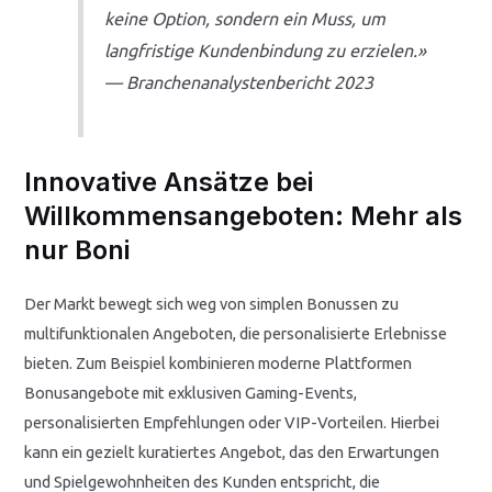
keine Option, sondern ein Muss, um
langfristige Kundenbindung zu erzielen.»
— Branchenanalystenbericht 2023
Innovative Ansätze bei
Willkommensangeboten: Mehr als
nur Boni
Der Markt bewegt sich weg von simplen Bonussen zu
multifunktionalen Angeboten, die personalisierte Erlebnisse
bieten. Zum Beispiel kombinieren moderne Plattformen
Bonusangebote mit exklusiven Gaming-Events,
personalisierten Empfehlungen oder VIP-Vorteilen. Hierbei
kann ein gezielt kuratiertes Angebot, das den Erwartungen
und Spielgewohnheiten des Kunden entspricht, die