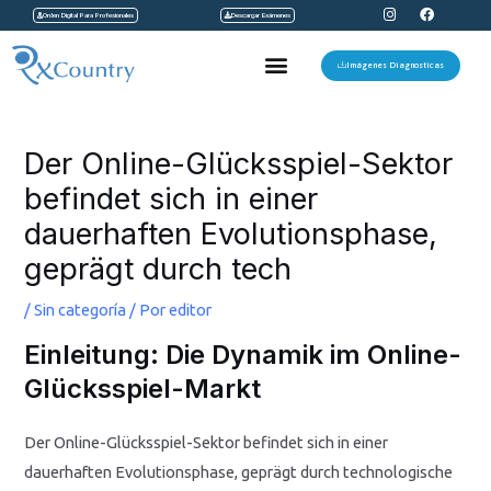
I
F
Ir
Orden Digital Para Profesionales
Descargar Exámenes
n
a
s
c
al
t
e
Menu
a
b
Imágenes Diagnosticas
contenido
g
o
r
o
a
k
Navegación
m
de
Der Online-Glücksspiel-Sektor
entradas
befindet sich in einer
dauerhaften Evolutionsphase,
geprägt durch tech
/
Sin categoría
/ Por
editor
Einleitung: Die Dynamik im Online-
Glücksspiel-Markt
Der Online-Glücksspiel-Sektor befindet sich in einer
dauerhaften Evolutionsphase, geprägt durch technologische