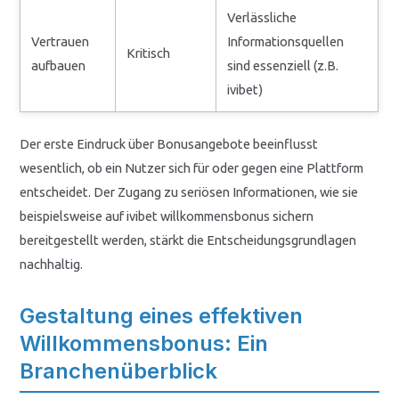
Verlässliche
Vertrauen
Informationsquellen
Kritisch
aufbauen
sind essenziell (z.B.
ivibet)
Der erste Eindruck über Bonusangebote beeinflusst
wesentlich, ob ein Nutzer sich für oder gegen eine Plattform
entscheidet. Der Zugang zu seriösen Informationen, wie sie
beispielsweise auf ivibet willkommensbonus sichern
bereitgestellt werden, stärkt die Entscheidungsgrundlagen
nachhaltig.
Gestaltung eines effektiven
Willkommensbonus: Ein
Branchenüberblick