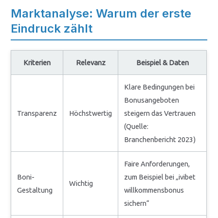
Marktanalyse: Warum der erste
Eindruck zählt
Kriterien
Relevanz
Beispiel & Daten
Klare Bedingungen bei
Bonusangeboten
Transparenz
Höchstwertig
steigern das Vertrauen
(Quelle:
Branchenbericht 2023)
Faire Anforderungen,
Boni-
zum Beispiel bei „ivibet
Wichtig
Gestaltung
willkommensbonus
sichern“