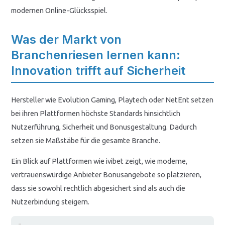
modernen Online-Glücksspiel.
Was der Markt von
Branchenriesen lernen kann:
Innovation trifft auf Sicherheit
Hersteller wie Evolution Gaming, Playtech oder NetEnt setzen
bei ihren Plattformen höchste Standards hinsichtlich
Nutzerführung, Sicherheit und Bonusgestaltung. Dadurch
setzen sie Maßstäbe für die gesamte Branche.
Ein Blick auf Plattformen wie ivibet zeigt, wie moderne,
vertrauenswürdige Anbieter Bonusangebote so platzieren,
dass sie sowohl rechtlich abgesichert sind als auch die
Nutzerbindung steigern.