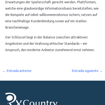
Erwartungen der Spielerschaft gerecht werden. Plattformen,
welche eine glaubwürdige Informationsbasis bereitstellen, wie
die Beispiele auf ivibet willkommensbonus sichern, setzen auf
eine nachhaltige Kundenbindung sowie auf ein starkes
Branchenimage.
Der Schlüssel liegt in der Balance zwischen attraktiven
Angeboten und der Wahrung ethischer Standards – ein
Anspruch, den moderne Anbieter zunehmend ernst nehmen.
←
Entrada anterior
Entrada siguiente
→