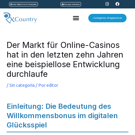
I
F
Ir
Orden Digital Para Profesionales
Descargar Exámenes
n
a
s
c
al
t
e
Menu
a
b
Imágenes Diagnosticas
contenido
g
o
r
o
a
k
Navegación
m
de
Der Markt für Online-Casinos
entradas
hat in den letzten zehn Jahren
eine beispiellose Entwicklung
durchlaufe
/
Sin categoría
/ Por
editor
Einleitung: Die Bedeutung des
Willkommensbonus im digitalen
Glücksspiel