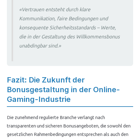
«Vertrauen entsteht durch klare
Kommunikation, faire Bedingungen und
konsequente Sicherheitsstandards – Werte,
die in der Gestaltung des Willkommensbonus
unabdingbar sind.»
Fazit: Die Zukunft der
Bonusgestaltung in der Online-
Gaming-Industrie
Die zunehmend regulierte Branche verlangt nach
transparenten und sicheren Bonusangeboten, die sowohl den
gesetzlichen Rahmenbedingungen entsprechen als auch den