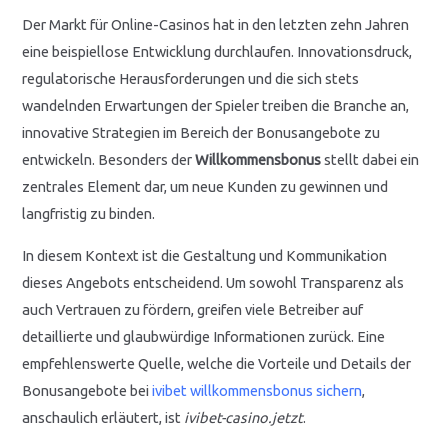
Der Markt für Online-Casinos hat in den letzten zehn Jahren
eine beispiellose Entwicklung durchlaufen. Innovationsdruck,
regulatorische Herausforderungen und die sich stets
wandelnden Erwartungen der Spieler treiben die Branche an,
innovative Strategien im Bereich der Bonusangebote zu
entwickeln. Besonders der
Willkommensbonus
stellt dabei ein
zentrales Element dar, um neue Kunden zu gewinnen und
langfristig zu binden.
In diesem Kontext ist die Gestaltung und Kommunikation
dieses Angebots entscheidend. Um sowohl Transparenz als
auch Vertrauen zu fördern, greifen viele Betreiber auf
detaillierte und glaubwürdige Informationen zurück. Eine
empfehlenswerte Quelle, welche die Vorteile und Details der
Bonusangebote bei
ivibet willkommensbonus sichern
,
anschaulich erläutert, ist
ivibet-casino.jetzt
.