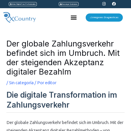
I
F
Ir
Orden Digital Para Profesionales
Descargar Exámenes
n
a
s
c
al
t
e
Menu
a
b
Imágenes Diagnosticas
contenido
g
o
r
o
a
k
Navegación
m
de
Der globale Zahlungsverkehr
entradas
befindet sich im Umbruch. Mit
der steigenden Akzeptanz
digitaler Bezahlm
/
Sin categoría
/ Por
editor
Die digitale Transformation im
Zahlungsverkehr
Der globale Zahlungsverkehr befindet sich im Umbruch. Mit der
steigenden Akzeptanz digitaler Bezahlmethoden – von