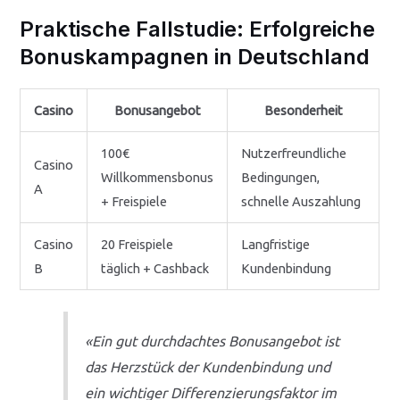
Praktische Fallstudie: Erfolgreiche
Bonuskampagnen in Deutschland
Casino
Bonusangebot
Besonderheit
100€
Nutzerfreundliche
Casino
Willkommensbonus
Bedingungen,
A
+ Freispiele
schnelle Auszahlung
Casino
20 Freispiele
Langfristige
B
täglich + Cashback
Kundenbindung
«Ein gut durchdachtes Bonusangebot ist
das Herzstück der Kundenbindung und
ein wichtiger Differenzierungsfaktor im