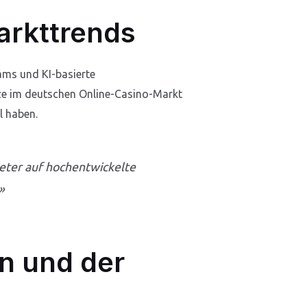
arkttrends
ams und KI-basierte
tze im deutschen Online-Casino-Markt
l haben.
eter auf hochentwickelte
»
n und der