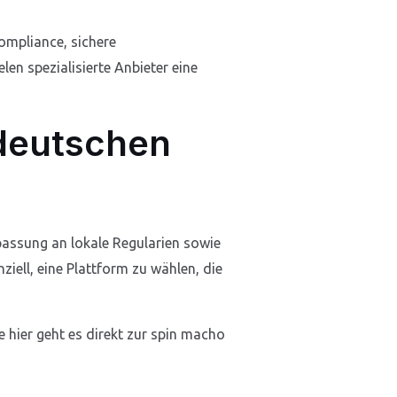
Compliance, sichere
n spezialisierte Anbieter eine
 deutschen
npassung an lokale Regularien sowie
ziell, eine Plattform zu wählen, die
e hier geht es direkt zur spin macho