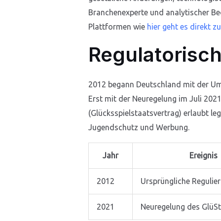
Branchenexperte und analytischer Beob
Plattformen wie
hier geht es direkt z
Regulatorisc
2012 begann Deutschland mit der Ums
Erst mit der Neuregelung im Juli 202
(Glücksspielstaatsvertrag) erlaubt le
Jugendschutz und Werbung.
Jahr
Ereignis
2012
Ursprüngliche Regulie
2021
Neuregelung des GlüS