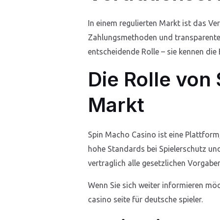
In einem regulierten Markt ist das Ve
Zahlungsmethoden und transparente Ge
entscheidende Rolle – sie kennen die
Die Rolle von
Markt
Spin Macho Casino ist eine Plattform,
hohe Standards bei Spielerschutz und 
vertraglich alle gesetzlichen Vorgabe
Wenn Sie sich weiter informieren möch
casino seite für deutsche spieler.