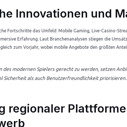
he Innovationen und M
he Fortschritte das Umfeld: Mobile Gaming, Live-Casino-Stre
immersive Erfahrung. Laut Branchenanalysen stiegen die Umsä
gleich zum Vorjahr, wobei mobile Angebote den größten Antei
des modernen Spielers gerecht zu werden, setzen Anbi
 Sicherheit als auch Benutzerfreundlichkeit priorisieren.
 regionaler Plattforme
werb