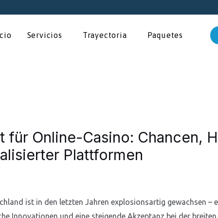
icio
Servicios
Trayectoria
Paquetes
t für Online-Casino: Chancen, 
alisierter Plattformen
chland ist in den letzten Jahren explosionsartig gewachsen – e
he Innovationen und eine steigende Akzeptanz bei der breiten