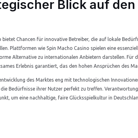
rategischer Blick auf de
bietet Chancen für innovative Betreiber, die auf lokale Bedürf
len. Plattformen wie Spin Macho Casino spielen eine essenziell
me Alternative zu internationalen Anbietern darstellen. Für d
tsames Erlebnis garantiert, das den hohen Ansprüchen des Mar
entwicklung des Marktes eng mit technologischen Innovationen,
 die Bedürfnisse ihrer Nutzer perfekt zu treffen. Verantwortu
kt, um eine nachhaltige, faire Glücksspielkultur in Deutschla