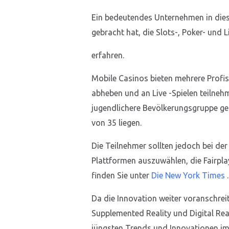
Ein bedeutendes Unternehmen in diese
gebracht hat, die Slots-, Poker- und
erfahren.
Mobile Casinos bieten mehrere Profis
abheben und an Live -Spielen teilneh
jugendlichere Bevölkerungsgruppe ge
von 35 liegen.
Die Teilnehmer sollten jedoch bei der
Plattformen auszuwählen, die Fairplay
finden Sie unter
Die New York Times
.
Da die Innovation weiter voranschrei
Supplemented Reality und Digital Real
jüngsten Trends und Innovationen im