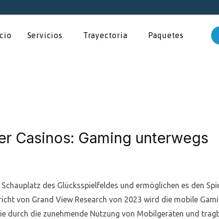
icio
Servicios
Trayectoria
Paquetes
ler Casinos: Gaming unterwegs
Schauplatz des Glücksspielfeldes und ermöglichen es den Spiele
ericht von Grand View Research von 2023 wird die mobile Gami
 die durch die zunehmende Nutzung von Mobilgeräten und tragb