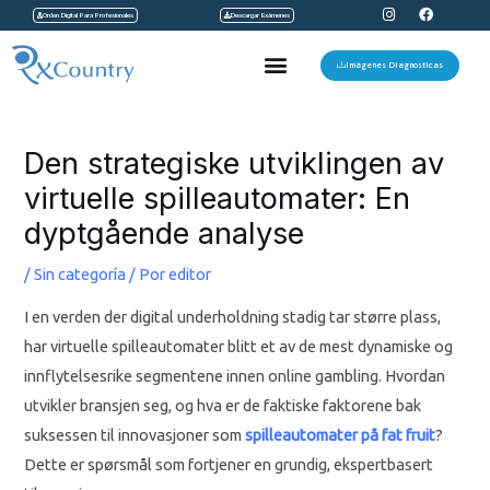
I
F
Ir
Orden Digital Para Profesionales
Descargar Exámenes
n
a
s
c
al
t
e
Menu
a
b
Imágenes Diagnosticas
contenido
g
o
r
o
a
k
Navegación
m
de
Den strategiske utviklingen av
entradas
virtuelle spilleautomater: En
dyptgående analyse
/
Sin categoría
/ Por
editor
I en verden der digital underholdning stadig tar større plass,
har virtuelle spilleautomater blitt et av de mest dynamiske og
innflytelsesrike segmentene innen online gambling. Hvordan
utvikler bransjen seg, og hva er de faktiske faktorene bak
suksessen til innovasjoner som
spilleautomater på fat fruit
?
Dette er spørsmål som fortjener en grundig, ekspertbasert