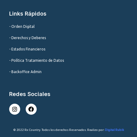
Links Rápidos
- Orden Digital
- Derechos y Deberes
- Estados Financieros
- Política Tratamiento de Datos
- Backoffice Admin
Redes Sociales
I
F
n
a
s
c
t
e
a
b
© 2022 Rx Country. Todos los derechos Reservados. Realizo por:
Digital Rubik
g
o