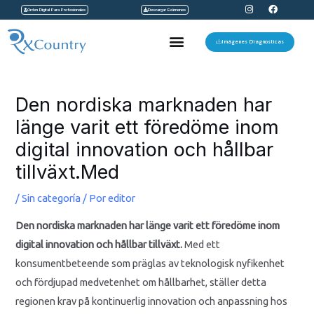
I
F
Ir
Orden Digital Para Profesionales
Descargar Exámenes
n
a
s
c
al
t
e
Menu
a
b
Imágenes Diagnosticas
contenido
g
o
r
o
a
k
Navegación
m
de
Den nordiska marknaden har
entradas
länge varit ett föredöme inom
digital innovation och hållbar
tillväxt.Med
/
Sin categoría
/ Por
editor
Den nordiska marknaden har länge varit ett föredöme inom
digital innovation och hållbar tillväxt.
Med ett
konsumentbeteende som präglas av teknologisk nyfikenhet
och fördjupad medvetenhet om hållbarhet, ställer detta
regionen krav på kontinuerlig innovation och anpassning hos