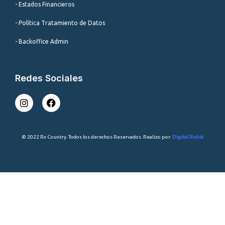
- Estados Financieros
- Política Tratamiento de Datos
- Backoffice Admin
Redes Sociales
I
F
n
a
s
c
t
e
a
b
© 2022 Rx Country. Todos los derechos Reservados. Realizo por:
Digital Rubik
g
o
r
o
a
k
m