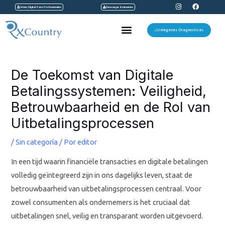
I
F
Ir
Orden Digital Para Profesionales
Descargar Exámenes
n
a
s
c
al
t
e
Menu
a
b
Imágenes Diagnosticas
contenido
g
o
r
o
a
k
Navegación
m
de
De Toekomst van Digitale
entradas
Betalingssystemen: Veiligheid,
Betrouwbaarheid en de Rol van
Uitbetalingsprocessen
/
Sin categoría
/ Por
editor
In een tijd waarin financiële transacties en digitale betalingen
volledig geïntegreerd zijn in ons dagelijks leven, staat de
betrouwbaarheid van uitbetalingsprocessen centraal. Voor
zowel consumenten als ondernemers is het cruciaal dat
uitbetalingen snel, veilig en transparant worden uitgevoerd.