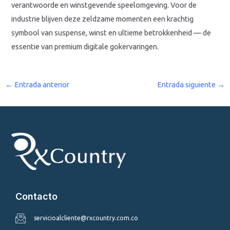
verantwoorde en winstgevende speelomgeving. Voor de
industrie blijven deze zeldzame momenten een krachtig
symbool van suspense, winst en ultieme betrokkenheid — de
essentie van premium digitale gokervaringen.
←
Entrada anterior
Entrada siguiente
→
Contacto
servicioalcliente@rxcountry.com.co