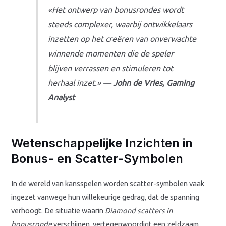
«Het ontwerp van bonusrondes wordt
steeds complexer, waarbij ontwikkelaars
inzetten op het creëren van onverwachte
winnende momenten die de speler
blijven verrassen en stimuleren tot
herhaal inzet.» —
John de Vries, Gaming
Analyst
Wetenschappelijke Inzichten in
Bonus- en Scatter-Symbolen
In de wereld van kansspelen worden scatter-symbolen vaak
ingezet vanwege hun willekeurige gedrag, dat de spanning
verhoogt. De situatie waarin
Diamond scatters in
bonusronde
verschijnen, vertegenwoordigt een zeldzaam