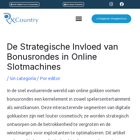
I
F
Ir
Orden Digital Para Profesionales
Descargar Exámenes
n
a
s
c
al
t
e
Menu
a
b
Imágenes Diagnosticas
contenido
g
o
r
o
a
k
Navegación
m
de
De Strategische Invloed van
entradas
Bonusrondes in Online
Slotmachines
/
Sin categoría
/ Por
editor
In de snel evoluerende wereld van online gokken vormen
bonusrondes een kernelement in zowel spelersentertainment
als winstkansen. Deze interacterende segmenten van digitale
gokkasten zijn niet louter cosmetisch; ze worden strategisch
ontworpen om de betrokkenheid te vergroten en de
winstmarges voor exploitanten te optimaliseren. Dit artikel