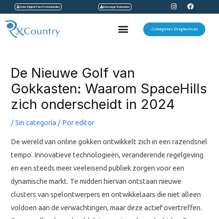
I
F
Ir
Orden Digital Para Profesionales
Descargar Exámenes
n
a
s
c
al
t
e
Menu
a
b
Imágenes Diagnosticas
contenido
g
o
r
o
a
k
Navegación
m
de
De Nieuwe Golf van
entradas
Gokkasten: Waarom SpaceHills
zich onderscheidt in 2024
/
Sin categoría
/ Por
editor
De wereld van online gokken ontwikkelt zich in een razendsnel
tempo. Innovatieve technologieën, veranderende regelgeving
en een steeds meer veeleisend publiek zorgen voor een
dynamische markt. Te midden hiervan ontstaan nieuwe
clusters van spelontwerpers en ontwikkelaars die niet alleen
voldoen aan de verwachtingen, maar deze actief overtreffen.