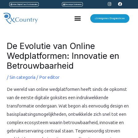
I
F
Ir
Orden Digital Para Profesionales
Descargar Exámenes
n
a
s
c
al
t
e
Menu
a
b
Imágenes Diagnosticas
contenido
g
o
r
o
a
k
Navegación
m
de
De Evolutie van Online
entradas
Wedplatformen: Innovatie en
Betrouwbaarheid
/
Sin categoría
/ Por
editor
De wereld van online wedplatformen heeft sinds de opkomst
van de eerste digitale goksites een indrukwekkende
transformatie ondergaan. Wat begon als eenvoudig design en
basisplaatsingsmogelijkheden, ontwikkelde zich snel tot een
complex ecosysteem waarin betrouwbaarheid, innovatie en
gebruikerservaring centraal staan. Tegenwoordig streven