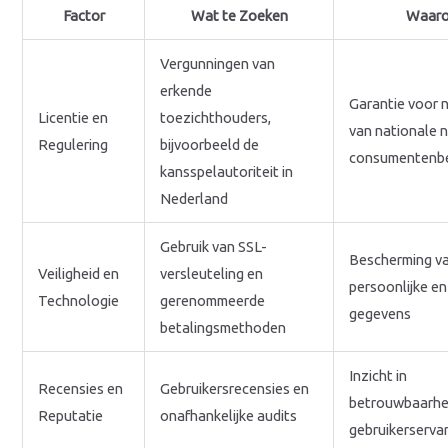
Factor
Wat te Zoeken
Waar
Vergunningen van
erkende
Garantie voor 
Licentie en
toezichthouders,
van nationale 
Regulering
bijvoorbeeld de
consumentenb
kansspelautoriteit in
Nederland
Gebruik van SSL-
Bescherming v
Veiligheid en
versleuteling en
persoonlijke en
Technologie
gerenommeerde
gegevens
betalingsmethoden
Inzicht in
Recensies en
Gebruikersrecensies en
betrouwbaarhe
Reputatie
onafhankelijke audits
gebruikerserva