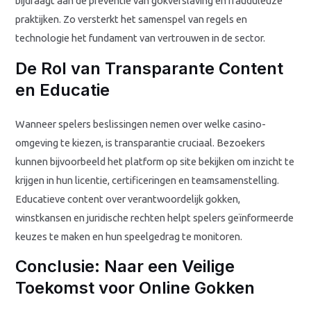
bijdraagt aan de preventie van gokverslaving en frauduleuze
praktijken. Zo versterkt het samenspel van regels en
technologie het fundament van vertrouwen in de sector.
De Rol van Transparante Content
en Educatie
Wanneer spelers beslissingen nemen over welke casino-
omgeving te kiezen, is transparantie cruciaal. Bezoekers
kunnen bijvoorbeeld het platform op site bekijken om inzicht te
krijgen in hun licentie, certificeringen en teamsamenstelling.
Educatieve content over verantwoordelijk gokken,
winstkansen en juridische rechten helpt spelers geïnformeerde
keuzes te maken en hun speelgedrag te monitoren.
Conclusie: Naar een Veilige
Toekomst voor Online Gokken