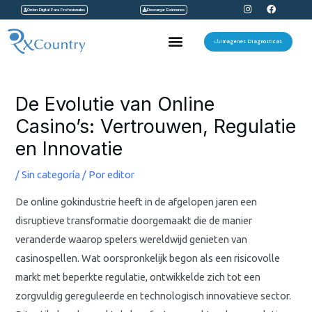
I
F
Ir
Orden Digital Para Profesionales
Descargar Exámenes
n
a
s
c
al
t
e
Menu
a
b
Imágenes Diagnosticas
contenido
g
o
r
o
a
k
Navegación
m
de
De Evolutie van Online
entradas
Casino’s: Vertrouwen, Regulatie
en Innovatie
/
Sin categoría
/ Por
editor
De online gokindustrie heeft in de afgelopen jaren een
disruptieve transformatie doorgemaakt die de manier
veranderde waarop spelers wereldwijd genieten van
casinospellen. Wat oorspronkelijk begon als een risicovolle
markt met beperkte regulatie, ontwikkelde zich tot een
zorgvuldig gereguleerde en technologisch innovatieve sector.