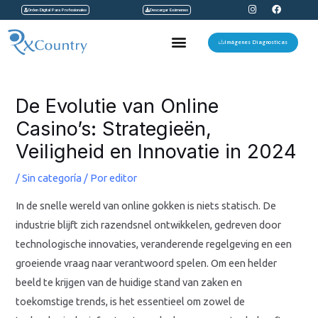
I
F
Ir
Orden Digital Para Profesionales
Descargar Exámenes
n
a
s
c
al
t
e
Menu
a
b
Imágenes Diagnosticas
contenido
g
o
r
o
a
k
Navegación
m
de
De Evolutie van Online
entradas
Casino’s: Strategieën,
Veiligheid en Innovatie in 2024
/
Sin categoría
/ Por
editor
In de snelle wereld van online gokken is niets statisch. De
industrie blijft zich razendsnel ontwikkelen, gedreven door
technologische innovaties, veranderende regelgeving en een
groeiende vraag naar verantwoord spelen. Om een helder
beeld te krijgen van de huidige stand van zaken en
toekomstige trends, is het essentieel om zowel de