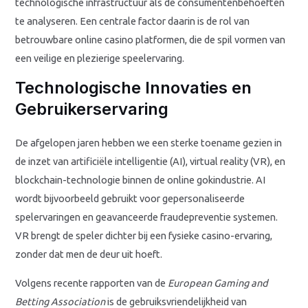
technologische infrastructuur als de consumentenbehoeften
te analyseren. Een centrale factor daarin is de rol van
betrouwbare online casino platformen, die de spil vormen van
een veilige en plezierige speelervaring.
Technologische Innovaties en
Gebruikerservaring
De afgelopen jaren hebben we een sterke toename gezien in
de inzet van artificiële intelligentie (AI), virtual reality (VR), en
blockchain-technologie binnen de online gokindustrie. AI
wordt bijvoorbeeld gebruikt voor gepersonaliseerde
spelervaringen en geavanceerde fraudepreventie systemen.
VR brengt de speler dichter bij een fysieke casino-ervaring,
zonder dat men de deur uit hoeft.
Volgens recente rapporten van de
European Gaming and
Betting Association
is de gebruiksvriendelijkheid van