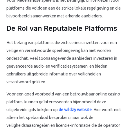
Voor Nederlandse spelers is het belangrijk om te kiezen voor
platforms die voldoen aan de strikte lokale regelgeving en die
bijvoorbeeld samenwerken met erkende aanbieders.
De Rol van Reputabele Platforms
Het belang van platforms die zich serieus inzetten voor een
veilige en verantwoorde speelomgeving kan niet worden
onderschat. Veel toonaangevende aanbieders investeren in
geavanceerde audit- en verificatiesystemen, en bieden
gebruikers uitgebreide informatie over veiligheid en
verantwoord gokken.
Voor een goed voorbeeld van een betrouwbaar online casino
platform, kunnen geïnteresseerden bijvoorbeeld deze
uitgebreide gids bekijken op
de wildzy website
. Hier wordt niet
alleen het spelaanbod besproken, maar ook de
veiligheidsmaatregelen en licentie-informatie die de operator